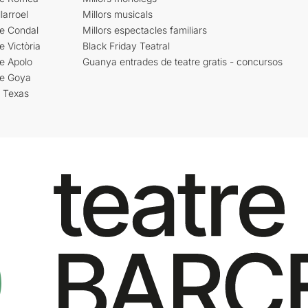
larroel
Millors musicals
re Condal
Millors espectacles familiars
e Victòria
Black Friday Teatral
e Apolo
Guanya entrades de teatre gratis - concursos
re Goya
i Texas