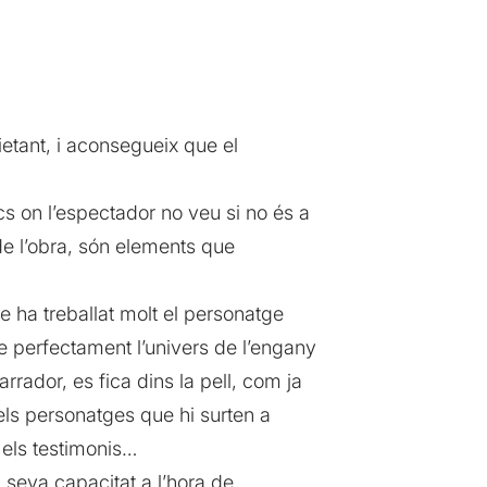
ietant, i aconsegueix que el
cs on l’espectador no veu si no és a
 de l’obra, són elements que
ue ha treballat molt el personatge
re perfectament l’univers de l’engany
narrador, es fica dins la pell, com ja
 els personatges que hi surten a
, els testimonis…
la seva capacitat a l’hora de