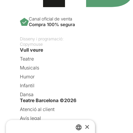
Canal oficial de venta
Compra 100% segura
Disseny i programació:
Copymouse
Vull veure
Teatre
Musicals
Humor
Infantil
Dansa
Teatre Barcelona ©2026
Atenció al client
Avís legal
×
Política de privacitat