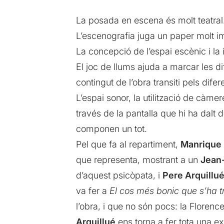
La posada en escena és molt teatral
L’escenografia juga un paper molt i
La concepció de l’espai escènic i la 
El joc de llums ajuda a marcar les d
contingut de l’obra transiti pels difer
L’espai sonor, la utilització de càm
través de la pantalla que hi ha dalt d
componen un tot.
Pel que fa al repartiment,
Manrique
que representa, mostrant a un
Jean
d’aquest psicòpata, i
Pere Arquillu
va fer a
El cos més bonic que s’ha t
l’obra, i que no són pocs: la Florence,
Arquillué
ens torna a fer tota una exh