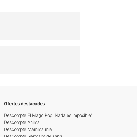
Ofertes destacades
Descompte El Mago Pop 'Nada es imposible'
Descompte Ànima
Descompte Mamma mia
Descompte Germans de sang