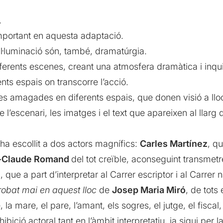
.
mportant en aquesta adaptació.
il·luminació són, també, dramatúrgia.
iferents escenes, creant una atmosfera dramàtica i inqu
ents espais on transcorre l’acció.
eres amagades en diferents espais, que donen visió a llo
e l’escenari, les imatges i el text que apareixen al llarg
ha escollit a dos actors magnífics:
Carles Martínez
, q
-Claude Romand
del tot creïble, aconseguint transmet
é
, que a part d’interpretar al Carrer escriptor i al Carrer 
robat mai en aquest lloc
de
Josep Maria Miró
, de tots
 la mare, el pare, l’amant, els sogres, el jutge, el fiscal
ibició actoral tant en l’àmbit interpretatiu, ja sigui per 