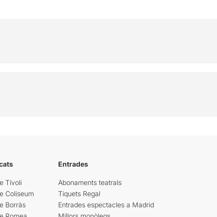
cats
Entrades
e Tívoli
Abonaments teatrals
re Coliseum
Tiquets Regal
e Borràs
Entrades espectacles a Madrid
re Romea
Millors monòlegs