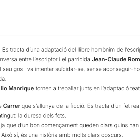
. Es tracta d’una adaptació del llibre homònim de l’escrip
versa entre l’escriptor i el parricida
Jean-Claude Ro
 el seu gos i va intentar suïcidar-se, sense aconseguir-h
da.
lio Manrique
tornen a treballar junts en l’adaptació teatra
de
Carrer
que s’allunya de la ficció. Es tracta d’un fet real
tingut: la duresa dels fets.
 ja que d’un bon començament queden clars quins han es
t. Això sí, és una història amb molts clars obscurs.