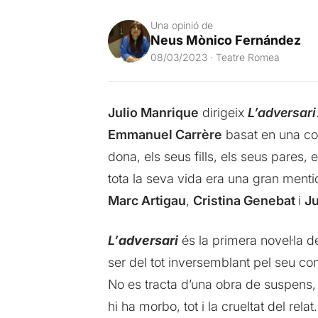
Una opinió de
Neus Mònico Fernández
08/03/2023 · Teatre Romea
Julio Manrique
dirigeix
L’adversari
Emmanuel Carrère
basat en una con
dona, els seus fills, els seus pares,
tota la seva vida era una gran menti
Marc Artigau
,
Cristina Genebat
i
Ju
L’
adversari
és la primera novel·la 
ser del tot inversemblant pel seu con
No es tracta d’una obra de suspens,
hi ha morbo, tot i la crueltat del rela