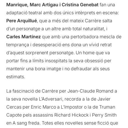
Manrique, Marc Artigau i Cristina Genebat
fan una
adaptació teatral amb dos únics intèrprets en escena:
Pere Arquillué
, que a més del mateix Carrère salta
d’un personatge a un altre amb total naturalitat, i
Carles Martínez
que amb una pertorbadora mescla de
temprança i desesperació ens dona un vívid retrat
d’aquest sorprenent personatge. Un home que va
portar fins a límits insospitats la seva obsessió per
mantenir una bona imatge i no defraudar als seus
estimats.
La fascinació de Carrère per Jean-Claude Romand a
la seva novel·la L’Adversari, recorda a la de Javier
Cercas per Enric Marco a L’Impostor o la de Truman
Capote pels assassins Richard Hickock i Perry Smith
en A sang freda. Totes elles novel·les sense ficció que