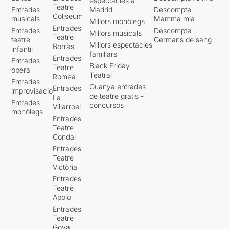
espectacles a
Teatre
Entrades
Madrid
Descompte
Coliseum
musicals
Mamma mia
Millors monòlegs
Entrades
Entrades
Descompte
Millors musicals
Teatre
teatre
Germans de sang
Millors espectacles
Borràs
infantil
familiars
Entrades
Entrades
Black Friday
Teatre
òpera
Teatral
Romea
Entrades
Guanya entrades
Entrades
improvisació
de teatre gratis -
La
Entrades
concursos
Villarroel
monòlegs
Entrades
Teatre
Condal
Entrades
Teatre
Victòria
Entrades
Teatre
Apolo
Entrades
Teatre
Goya