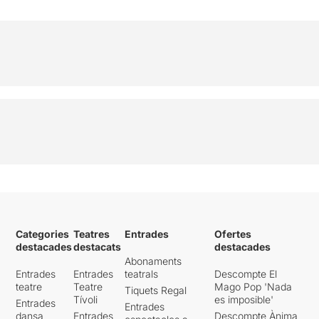
Categories
Teatres
Entrades
Ofertes
destacades
destacats
destacades
Abonaments
Entrades
Entrades
teatrals
Descompte El
teatre
Teatre
Mago Pop 'Nada
Tiquets Regal
Tívoli
es imposible'
Entrades
Entrades
dansa
Entrades
Descompte Ànima