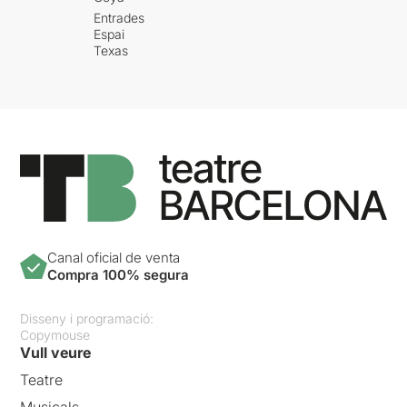
Entrades
Espai
Texas
Canal oficial de venta
Compra 100% segura
Disseny i programació:
Copymouse
Vull veure
Teatre
Musicals