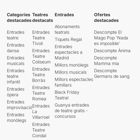
Categories
Teatres
Entrades
Ofertes
destacades
destacats
destacades
Abonaments
Entrades
Entrades
teatrals
Descompte El
teatre
Teatre
Mago Pop 'Nada
Tiquets Regal
Tívoli
es imposible'
Entrades
Entrades
dansa
Entrades
Descompte Ànima
espectacles a
Teatre
Entrades
Madrid
Descompte
Coliseum
musicals
Mamma mia
Millors monòlegs
Entrades
Entrades
Descompte
Millors musicals
Teatre
teatre
Germans de sang
Millors espectacles
Borràs
infantil
familiars
Entrades
Entrades
Black Friday
Teatre
òpera
Teatral
Romea
Entrades
Guanya entrades
Entrades
improvisació
de teatre gratis -
La
Entrades
concursos
Villarroel
monòlegs
Entrades
Teatre
Condal