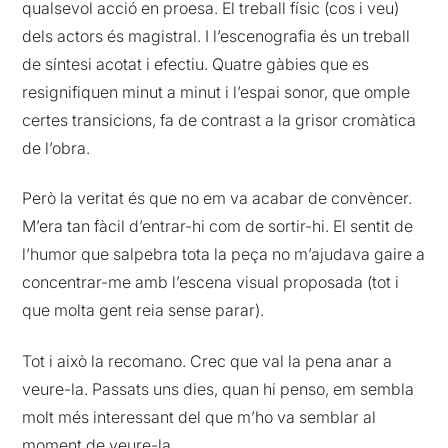
qualsevol acció en proesa. El treball físic (cos i veu)
dels actors és magistral. I l’escenografia és un treball
de síntesi acotat i efectiu. Quatre gàbies que es
resignifiquen minut a minut i l’espai sonor, que omple
certes transicions, fa de contrast a la grisor cromàtica
de l’obra.
Però la veritat és que no em va acabar de convèncer.
M’era tan fàcil d’entrar-hi com de sortir-hi. El sentit de
l’humor que salpebra tota la peça no m’ajudava gaire a
concentrar-me amb l’escena visual proposada (tot i
que molta gent reia sense parar).
Tot i això la recomano. Crec que val la pena anar a
veure-la. Passats uns dies, quan hi penso, em sembla
molt més interessant del que m’ho va semblar al
moment de veure-la.