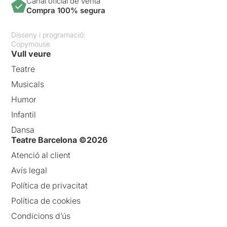
Canal oficial de venta
Compra 100% segura
Disseny i programació:
Copymouse
Vull veure
Teatre
Musicals
Humor
Infantil
Dansa
Teatre Barcelona ©2026
Atenció al client
Avís legal
Política de privacitat
Política de cookies
Condicions d’ús