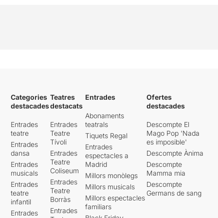
Categories
Teatres
Entrades
Ofertes
destacades
destacats
destacades
Abonaments
Entrades
Entrades
teatrals
Descompte El
teatre
Teatre
Mago Pop 'Nada
Tiquets Regal
Tívoli
es imposible'
Entrades
Entrades
dansa
Entrades
Descompte Ànima
espectacles a
Teatre
Entrades
Madrid
Descompte
Coliseum
musicals
Mamma mia
Millors monòlegs
Entrades
Entrades
Descompte
Millors musicals
Teatre
teatre
Germans de sang
Millors espectacles
Borràs
infantil
familiars
Entrades
Entrades
Black Friday