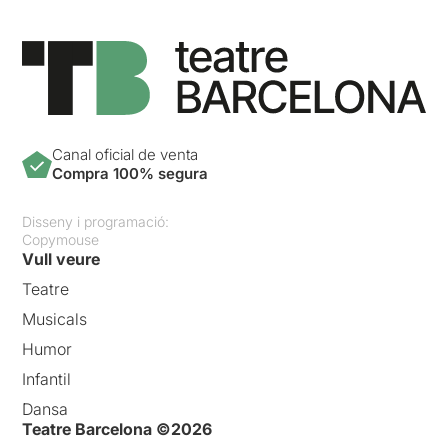
Canal oficial de venta
Compra 100% segura
Disseny i programació:
Copymouse
Vull veure
Teatre
Musicals
Humor
Infantil
Dansa
Teatre Barcelona ©2026