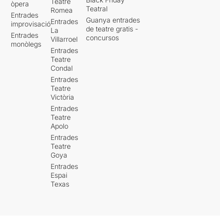
Teatre
òpera
Teatral
Romea
Entrades
Guanya entrades
Entrades
improvisació
de teatre gratis -
La
Entrades
concursos
Villarroel
monòlegs
Entrades
Teatre
Condal
Entrades
Teatre
Victòria
Entrades
Teatre
Apolo
Entrades
Teatre
Goya
Entrades
Espai
Texas