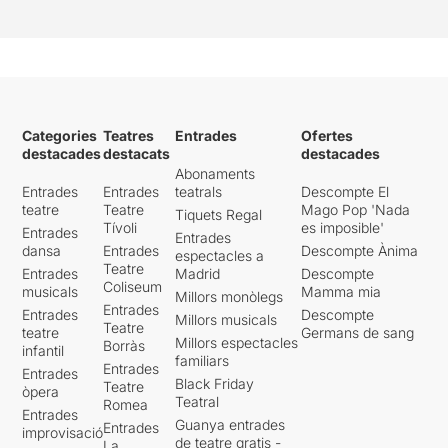
Categories
Teatres
Entrades
Ofertes
destacades
destacats
destacades
Abonaments
Entrades
Entrades
teatrals
Descompte El
teatre
Teatre
Mago Pop 'Nada
Tiquets Regal
Tívoli
es imposible'
Entrades
Entrades
dansa
Entrades
Descompte Ànima
espectacles a
Teatre
Entrades
Madrid
Descompte
Coliseum
musicals
Mamma mia
Millors monòlegs
Entrades
Entrades
Descompte
Millors musicals
Teatre
teatre
Germans de sang
Millors espectacles
Borràs
infantil
familiars
Entrades
Entrades
Black Friday
Teatre
òpera
Teatral
Romea
Entrades
Guanya entrades
Entrades
improvisació
de teatre gratis -
La