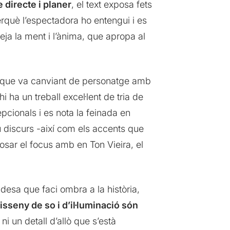
 directe i planer
, el text exposa fets
erquè l’espectadora ho entengui i es
ja la ment i l’ànima, que apropa al
a que va canviant de personatge amb
hi ha un treball excel·lent de tria de
pcionals i es nota la feinada en
u discurs -així com els accents que
sar el focus amb en Ton Vieira, el
desa que faci ombra a la història,
isseny de so i d’il·luminació són
i un detall d’allò que s’està