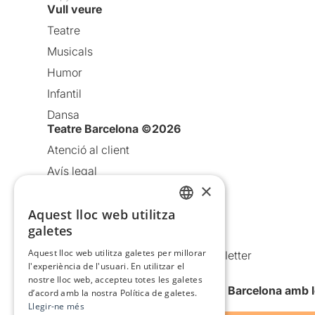
Vull veure
Teatre
Musicals
Humor
Infantil
Dansa
Teatre Barcelona ©2026
Atenció al client
Avís legal
×
Política de privacitat
Política de cookies
Aquest lloc web utilitza
CATALAN
galetes
Condicions d’ús
SPANISH
Aquest lloc web utilitza galetes per millorar
Comunicacions comercials i Newsletter
l'experiència de l'usuari. En utilitzar el
Anuncia’t
nostre lloc web, accepteu totes les galetes
Vull rebre la newsletter de Teatre Barcelona amb 
d’acord amb la nostra Política de galetes.
Llegir-ne més