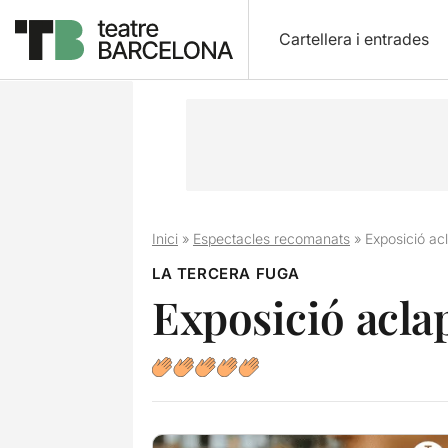
Cartellera i entrades
Inici
»
Espectacles recomanats
»
Exposició acl
LA TERCERA FUGA
Exposició aclap