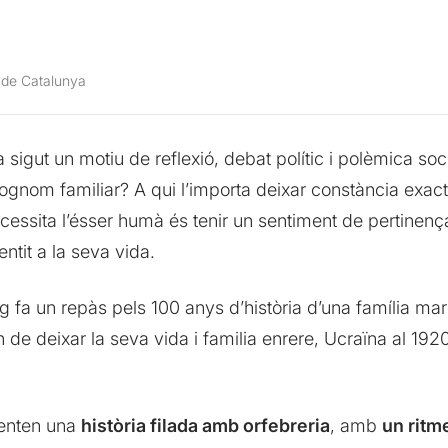
 de Catalunya
sigut un motiu de reflexió, debat polític i polèmica soc
cognom familiar? A qui l’importa deixar constància exac
essita l’ésser humà és tenir un sentiment de pertinença,
entit a la seva vida.
 fa un repàs pels 100 anys d’història d’una família mar
de deixar la seva vida i familia enrere, Ucraïna al 192
enten una
història filada amb orfebreria
, amb
un ritm