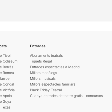
cats
Entrades
e Tívoli
Abonaments teatrals
re Coliseum
Tiquets Regal
e Borràs
Entrades espectacles a Madrid
re Romea
Millors monòlegs
larroel
Millors musicals
re Condal
Millors espectacles familiars
e Victòria
Black Friday Teatral
e Apolo
Guanya entrades de teatre gratis - concursos
re Goya
i Texas