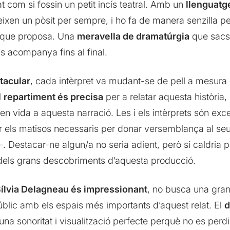
t com si fossin un petit incís teatral. Amb un
llenguatge
eixen un pòsit per sempre, i ho fa de manera senzilla p
e que proposa. Una
meravella de dramatúrgia
que sacse
ls acompanya fins al final.
tacular
, cada intèrpret va mudant-se de pell a mesur
l
repartiment és precisa
per a relatar aquesta història, 
vida a aquesta narració. Les i els intèrprets són exce
irir els matisos necessaris per donar versemblança al se
Destacar-ne algun/a no seria adient, però si caldria po
 dels grans descobriments d’aquesta producció.
Sílvia Delagneau és impressionant
, no busca una gran
públic amb els espais més importants d’aquest relat. El
d
a sonoritat i visualització perfecte perquè no es perdi n