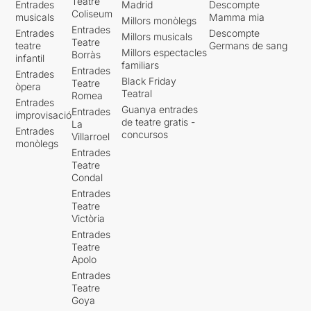
Teatre
Entrades
Madrid
Descompte
Coliseum
musicals
Mamma mia
Millors monòlegs
Entrades
Entrades
Descompte
Millors musicals
Teatre
teatre
Germans de sang
Millors espectacles
Borràs
infantil
familiars
Entrades
Entrades
Black Friday
Teatre
òpera
Teatral
Romea
Entrades
Guanya entrades
Entrades
improvisació
de teatre gratis -
La
Entrades
concursos
Villarroel
monòlegs
Entrades
Teatre
Condal
Entrades
Teatre
Victòria
Entrades
Teatre
Apolo
Entrades
Teatre
Goya