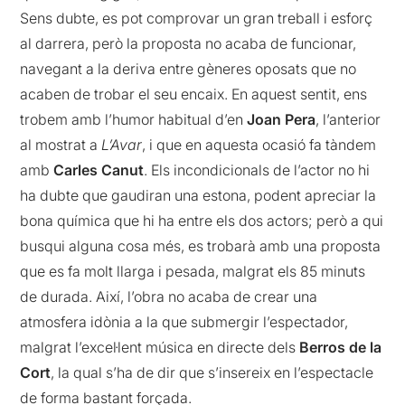
Sens dubte, es pot comprovar un gran treball i esforç
al darrera, però la proposta no acaba de funcionar,
navegant a la deriva entre gèneres oposats que no
acaben de trobar el seu encaix. En aquest sentit, ens
trobem amb l’humor habitual d’en
Joan Pera
, l’anterior
al mostrat a
L’Avar
, i que en aquesta ocasió fa tàndem
amb
Carles Canut
. Els incondicionals de l’actor no hi
ha dubte que gaudiran una estona, podent apreciar la
bona química que hi ha entre els dos actors; però a qui
busqui alguna cosa més, es trobarà amb una proposta
que es fa molt llarga i pesada, malgrat els 85 minuts
de durada. Així, l’obra no acaba de crear una
atmosfera idònia a la que submergir l’espectador,
malgrat l’excel·lent música en directe dels
Berros de la
Cort
, la qual s’ha de dir que s’insereix en l’espectacle
de forma bastant forçada.