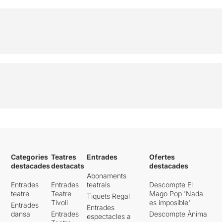
Categories
Teatres
Entrades
Ofertes
destacades
destacats
destacades
Abonaments
Entrades
Entrades
teatrals
Descompte El
teatre
Teatre
Mago Pop 'Nada
Tiquets Regal
Tívoli
es imposible'
Entrades
Entrades
dansa
Entrades
Descompte Ànima
espectacles a