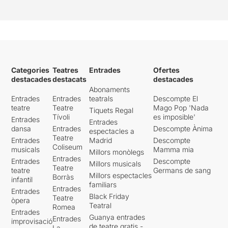
Categories
Teatres
Entrades
Ofertes
destacades
destacats
destacades
Abonaments
Entrades
Entrades
teatrals
Descompte El
teatre
Teatre
Mago Pop 'Nada
Tiquets Regal
Tívoli
es imposible'
Entrades
Entrades
dansa
Entrades
Descompte Ànima
espectacles a
Teatre
Entrades
Madrid
Descompte
Coliseum
musicals
Mamma mia
Millors monòlegs
Entrades
Entrades
Descompte
Millors musicals
Teatre
teatre
Germans de sang
Millors espectacles
Borràs
infantil
familiars
Entrades
Entrades
Black Friday
Teatre
òpera
Teatral
Romea
Entrades
Guanya entrades
Entrades
improvisació
de teatre gratis -
La