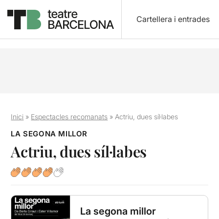
Cartellera i entrades
Inici
»
Espectacles recomanats
»
Actriu, dues síl·labes
LA SEGONA MILLOR
Actriu, dues síl·labes
La segona millor