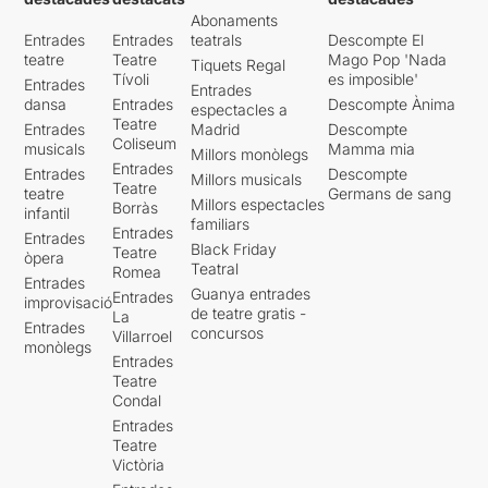
Abonaments
Entrades
Entrades
teatrals
Descompte El
teatre
Teatre
Mago Pop 'Nada
Tiquets Regal
Tívoli
es imposible'
Entrades
Entrades
dansa
Entrades
Descompte Ànima
espectacles a
Teatre
Entrades
Madrid
Descompte
Coliseum
musicals
Mamma mia
Millors monòlegs
Entrades
Entrades
Descompte
Millors musicals
Teatre
teatre
Germans de sang
Millors espectacles
Borràs
infantil
familiars
Entrades
Entrades
Black Friday
Teatre
òpera
Teatral
Romea
Entrades
Guanya entrades
Entrades
improvisació
de teatre gratis -
La
Entrades
concursos
Villarroel
monòlegs
Entrades
Teatre
Condal
Entrades
Teatre
Victòria