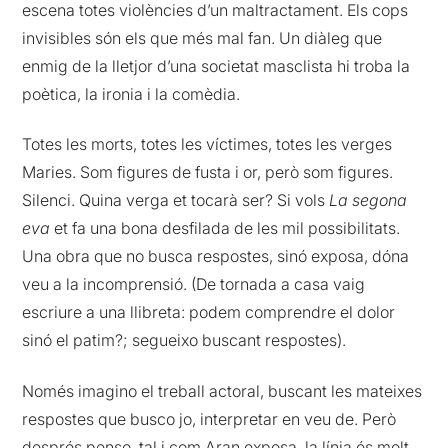
escena totes violències d’un maltractament. Els cops
invisibles són els que més mal fan. Un diàleg que
enmig de la lletjor d’una societat masclista hi troba la
poètica, la ironia i la comèdia.
Totes les morts, totes les víctimes, totes les verges
Maries. Som figures de fusta i or, però som figures.
Silenci. Quina verga et tocarà ser? Si vols
La segona
eva
et fa una bona desfilada de les mil possibilitats.
Una obra que no busca respostes, sinó exposa, dóna
veu a la incomprensió. (De tornada a casa vaig
escriure a una llibreta: podem comprendre el dolor
sinó el patim?; segueixo buscant respostes).
Només imagino el treball actoral, buscant les mateixes
respostes que busco jo, interpretar en veu de. Però
després penso, tal i com Aran exposa, la línia és molt