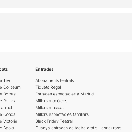
cats
Entrades
e Tívoli
Abonaments teatrals
re Coliseum
Tiquets Regal
e Borràs
Entrades espectacles a Madrid
re Romea
Millors monòlegs
larroel
Millors musicals
re Condal
Millors espectacles familiars
e Victòria
Black Friday Teatral
e Apolo
Guanya entrades de teatre gratis - concursos