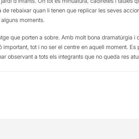
 jardí d’infants. On tot és minuatura, cadiretes i taules
de rebaixar quan li tenen que replicar les seves accio
en alguns moments.
datge que porten a sobre. Amb molt bona dramatúrgia i
important, tot i no ser el centre en aquell moment. Es
ar observant a tots els integrants que no queda res atu