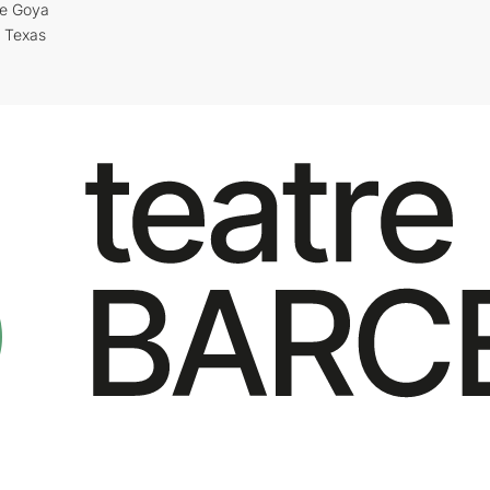
re Goya
i Texas