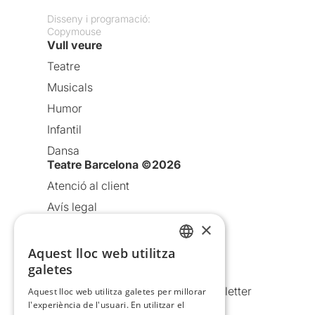
Disseny i programació:
Copymouse
Vull veure
Teatre
Musicals
Humor
Infantil
Dansa
Teatre Barcelona ©2026
Atenció al client
Avís legal
×
Política de privacitat
Política de cookies
Aquest lloc web utilitza
CATALAN
galetes
Condicions d’ús
SPANISH
Comunicacions comercials i Newsletter
Aquest lloc web utilitza galetes per millorar
l'experiència de l'usuari. En utilitzar el
Anuncia’t