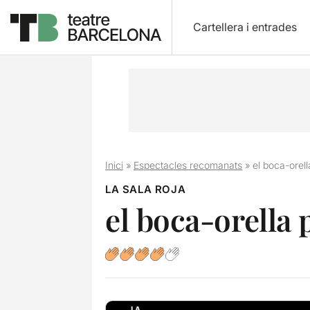
Cartellera i entrades
Inici
»
Espectacles recomanats
»
el boca-orell
LA SALA ROJA
el boca-orella 