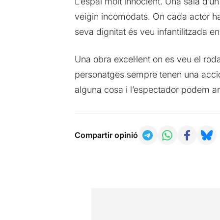
L’espai molt innocient. Una sala d’un
veigin incomodats. On cada actor ha 
seva dignitat és veu infantilitzada 
Una obra excel·lent on es veu el ro
personatges sempre tenen una acció 
alguna cosa i l’espectador podem an
Compartir opinió