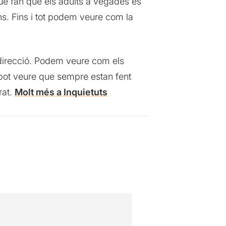
 que fan que els adults a vegades es
ns. Fins i tot podem veure com la
 direcció. Podem veure com els
 pot veure que sempre estan fent
rat.
Molt més a Inquietuts