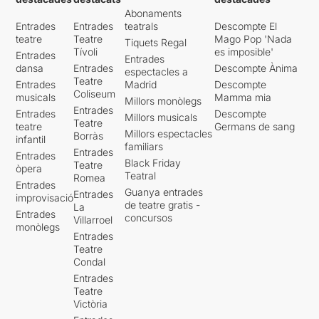
Abonaments
Entrades
Entrades
teatrals
Descompte El
teatre
Teatre
Mago Pop 'Nada
Tiquets Regal
Tívoli
es imposible'
Entrades
Entrades
dansa
Entrades
Descompte Ànima
espectacles a
Teatre
Entrades
Madrid
Descompte
Coliseum
musicals
Mamma mia
Millors monòlegs
Entrades
Entrades
Descompte
Millors musicals
Teatre
teatre
Germans de sang
Millors espectacles
Borràs
infantil
familiars
Entrades
Entrades
Black Friday
Teatre
òpera
Teatral
Romea
Entrades
Guanya entrades
Entrades
improvisació
de teatre gratis -
La
Entrades
concursos
Villarroel
monòlegs
Entrades
Teatre
Condal
Entrades
Teatre
Victòria