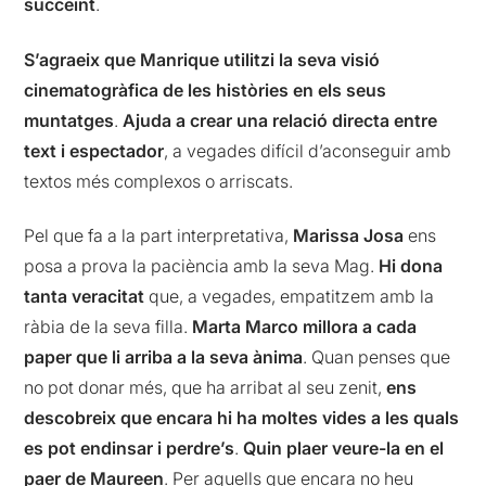
succeint
.
S’agraeix
que
Manrique utilitzi la seva visió
cinematogràfica de les històries en els seus
muntatges
.
Ajuda a crear una relació directa entre
text i espectador
, a vegades difícil d’aconseguir amb
textos més complexos o arriscats.
Pel que fa a la part interpretativa,
Marissa Josa
ens
posa a prova la paciència amb la seva Mag.
Hi dona
tanta veracitat
que, a vegades, empatitzem amb la
ràbia de la seva filla.
Marta Marco millora a cada
paper que li arriba a la seva ànima
. Quan penses que
no pot donar més, que ha arribat al seu zenit,
ens
descobreix que encara hi ha moltes vides a les quals
es pot endinsar i perdre’s
.
Quin plaer veure-la en el
paer de Maureen
. Per aquells que encara no heu