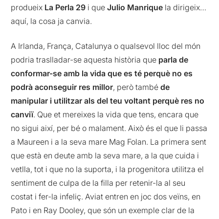
produeix
La Perla 29
i que
Julio Manrique
la dirigeix…
aquí, la cosa ja canvia.
A Irlanda, França, Catalunya o qualsevol lloc del món
podria traslladar-se aquesta història que
parla de
conformar-se amb la vida que es té perquè no es
podrà aconseguir res millor
, però també
de
manipular i utilitzar als del teu voltant perquè res no
canviï
. Que et mereixes la vida que tens, encara que
no sigui així, per bé o malament. Això és el que li passa
a Maureen i a la seva mare Mag Folan. La primera sent
que està en deute amb la seva mare, a la que cuida i
vetlla, tot i que no la suporta, i la progenitora utilitza el
sentiment de culpa de la filla per retenir-la al seu
costat i fer-la infeliç. Aviat entren en joc dos veïns, en
Pato i en Ray Dooley, que són un exemple clar de la