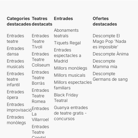
Categories
Teatres
Entrades
Ofertes
destacades
destacats
destacades
Abonaments
Entrades
Entrades
teatrals
Descompte El
teatre
Teatre
Mago Pop 'Nada
Tiquets Regal
Tívoli
es imposible'
Entrades
Entrades
dansa
Entrades
Descompte Ànima
espectacles a
Teatre
Entrades
Madrid
Descompte
Coliseum
musicals
Mamma mia
Millors monòlegs
Entrades
Entrades
Descompte
Millors musicals
Teatre
teatre
Germans de sang
Millors espectacles
Borràs
infantil
familiars
Entrades
Entrades
Black Friday
Teatre
òpera
Teatral
Romea
Entrades
Guanya entrades
Entrades
improvisació
de teatre gratis -
La
Entrades
concursos
Villarroel
monòlegs
Entrades
Teatre
Condal