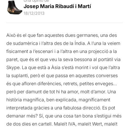
Una opinió de
Josep Maria Ribaudí i Martí
18/12/2013
Això és el que fan aquestes dues germanes, una des
de sudamèrica i l’altra des de la Índia. A l’una la veiem
físicament a l’escenari i a l’altra en una projecció a la
paret, que és el que veu la seva bessona al portàtil via
Skype. La que està a Àsia s’està morint i vol que l’altra
la suplanti, però el que passa en aquestes converses
és que afloren diferències, retrets, petites enveges…
però per damunt de tot hi ha amor, molt d’amor. Una
història magnífica, ben explicada, magníficament
interpretada gràcies a una fabulosa direcció. Es pot
demanar més? Sí, que una cosa tan bona s’estigui més
de dos dies en cartell. Maleït IVA, maleït Wert, maleït