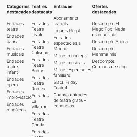
Categories
Teatres
Entrades
Ofertes
destacades
destacats
destacades
Abonaments
Entrades
Entrades
teatrals
Descompte El
teatre
Teatre
Mago Pop 'Nada
Tiquets Regal
Tívoli
es imposible'
Entrades
Entrades
dansa
Entrades
Descompte Ànima
espectacles a
Teatre
Entrades
Madrid
Descompte
Coliseum
musicals
Mamma mia
Millors monòlegs
Entrades
Entrades
Descompte
Millors musicals
Teatre
teatre
Germans de sang
Millors espectacles
Borràs
infantil
familiars
Entrades
Entrades
Black Friday
Teatre
òpera
Teatral
Romea
Entrades
Guanya entrades
Entrades
improvisació
de teatre gratis -
La
Entrades
concursos
Villarroel
monòlegs
Entrades
Teatre
Condal
Entrades