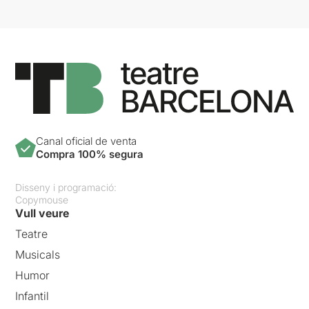
Canal oficial de venta
Compra 100% segura
Disseny i programació:
Copymouse
Vull veure
Teatre
Musicals
Humor
Infantil