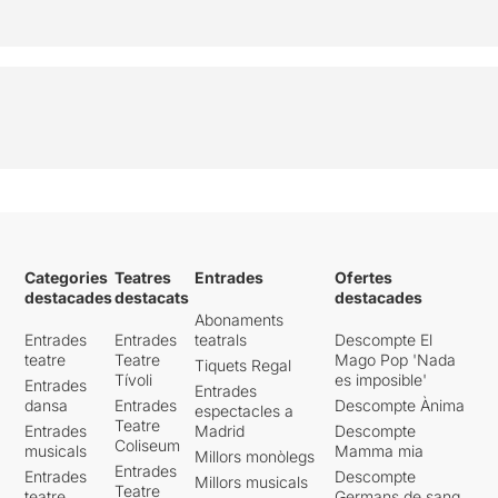
Categories
Teatres
Entrades
Ofertes
destacades
destacats
destacades
Abonaments
Entrades
Entrades
teatrals
Descompte El
teatre
Teatre
Mago Pop 'Nada
Tiquets Regal
Tívoli
es imposible'
Entrades
Entrades
dansa
Entrades
Descompte Ànima
espectacles a
Teatre
Entrades
Madrid
Descompte
Coliseum
musicals
Mamma mia
Millors monòlegs
Entrades
Entrades
Descompte
Millors musicals
Teatre
teatre
Germans de sang