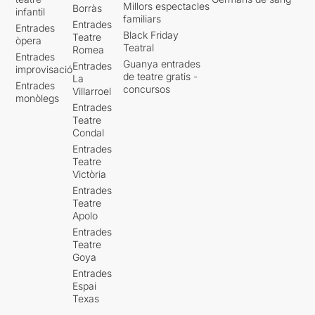
Millors espectacles
Borràs
infantil
familiars
Entrades
Entrades
Black Friday
Teatre
òpera
Teatral
Romea
Entrades
Guanya entrades
Entrades
improvisació
de teatre gratis -
La
Entrades
concursos
Villarroel
monòlegs
Entrades
Teatre
Condal
Entrades
Teatre
Victòria
Entrades
Teatre
Apolo
Entrades
Teatre
Goya
Entrades
Espai
Texas