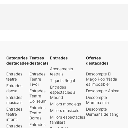
Categories
Teatres
Entrades
Ofertes
destacades
destacats
destacades
Abonaments
Entrades
Entrades
teatrals
Descompte El
teatre
Teatre
Mago Pop 'Nada
Tiquets Regal
Tívoli
es imposible'
Entrades
Entrades
dansa
Entrades
Descompte Ànima
espectacles a
Teatre
Entrades
Madrid
Descompte
Coliseum
musicals
Mamma mia
Millors monòlegs
Entrades
Entrades
Descompte
Millors musicals
Teatre
teatre
Germans de sang
Millors espectacles
Borràs
infantil
familiars
Entrades
Entrades