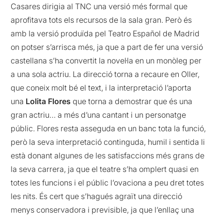
Casares dirigia al TNC una versió més formal que
aprofitava tots els recursos de la sala gran. Però és
amb la versió produïda pel Teatro Español de Madrid
on potser s’arrisca més, ja que a part de fer una versió
castellana s’ha convertit la novel·la en un monòleg per
a una sola actriu. La direcció torna a recaure en Oller,
que coneix molt bé el text, i la interpretació l’aporta
una
Lolita Flores
que torna a demostrar que és una
gran actriu… a més d’una cantant i un personatge
públic. Flores resta asseguda en un banc tota la funció,
però la seva interpretació continguda, humil i sentida li
està donant algunes de les satisfaccions més grans de
la seva carrera, ja que el teatre s’ha omplert quasi en
totes les funcions i el públic l’ovaciona a peu dret totes
les nits. És cert que s’hagués agraït una direcció
menys conservadora i previsible, ja que l’enllaç una