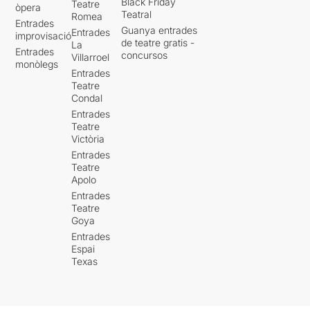
Black Friday
Teatre
òpera
Teatral
Romea
Entrades
Guanya entrades
Entrades
improvisació
de teatre gratis -
La
Entrades
concursos
Villarroel
monòlegs
Entrades
Teatre
Condal
Entrades
Teatre
Victòria
Entrades
Teatre
Apolo
Entrades
Teatre
Goya
Entrades
Espai
Texas