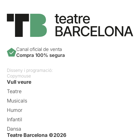
Canal oficial de venta
Compra 100% segura
Disseny i programació:
Copymouse
Vull veure
Teatre
Musicals
Humor
Infantil
Dansa
Teatre Barcelona ©2026