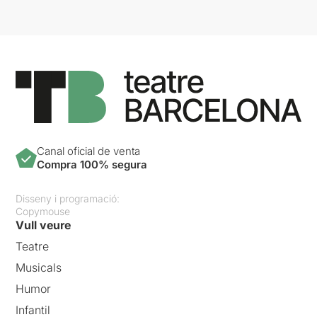
Canal oficial de venta
Compra 100% segura
Disseny i programació:
Copymouse
Vull veure
Teatre
Musicals
Humor
Infantil