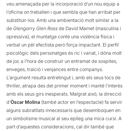
veu amenaçada per la incorporació d’un nou equip a
l’oficina on treballen i que sembla que han arribat per
substituir-los. Amb una ambientació molt similar a la
de
Glengarry Glen Ross
de David Mamet (masculina i
opressiva), el muntatge conté una violència física i
verbal un pèl efectista però força impactant. El perfil
psicològic dels personatges és ric i variat, i dóna molt
de joc a l’hora de construir un entramat de sospites,
enveges, traïció i venjances entre companys.
L’argument resulta entretingut i, amb els seus tocs de
thriller, atrapa des del primer moment i manté l’interès
amb els seus girs inesperats. Malgrat això, la direcció
d’
Òscar Molina
(també actor en l’espectacle) fa servir
alguns subratllats innecessaris que desemboquen en
un simbolisme musical al seu epíleg una mica cursi. A
part d’aquestes consideracions, cal dir també que