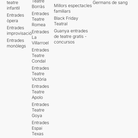
Teatre
teatre
Germans de sang
Millors espectacles
Borràs
infantil
familiars
Entrades
Entrades
Black Friday
Teatre
òpera
Teatral
Romea
Entrades
Guanya entrades
Entrades
improvisació
de teatre gratis -
La
Entrades
concursos
Villarroel
monòlegs
Entrades
Teatre
Condal
Entrades
Teatre
Victòria
Entrades
Teatre
Apolo
Entrades
Teatre
Goya
Entrades
Espai
Texas