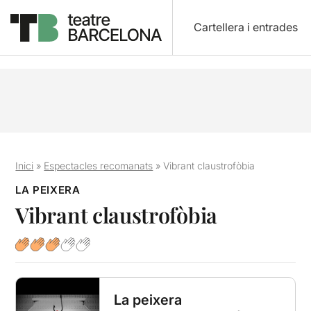
Cartellera i entrades
Inici
»
Espectacles recomanats
»
Vibrant claustrofòbia
LA PEIXERA
Vibrant claustrofòbia
La peixera