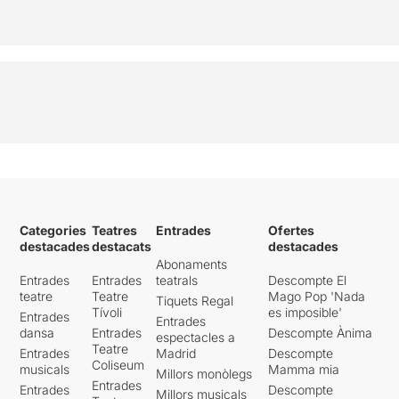
Categories
Teatres
Entrades
Ofertes
destacades
destacats
destacades
Abonaments
Entrades
Entrades
teatrals
Descompte El
teatre
Teatre
Mago Pop 'Nada
Tiquets Regal
Tívoli
es imposible'
Entrades
Entrades
dansa
Entrades
Descompte Ànima
espectacles a
Teatre
Entrades
Madrid
Descompte
Coliseum
musicals
Mamma mia
Millors monòlegs
Entrades
Entrades
Descompte
Millors musicals