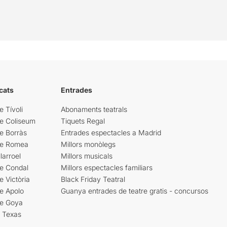
cats
Entrades
e Tívoli
Abonaments teatrals
re Coliseum
Tiquets Regal
e Borràs
Entrades espectacles a Madrid
re Romea
Millors monòlegs
larroel
Millors musicals
re Condal
Millors espectacles familiars
e Victòria
Black Friday Teatral
e Apolo
Guanya entrades de teatre gratis - concursos
re Goya
i Texas