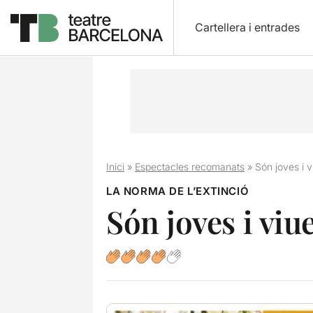
Cartellera i entrades
Inici
»
Espectacles recomanats
»
Són joves i 
LA NORMA DE L’EXTINCIÓ
Són joves i vi