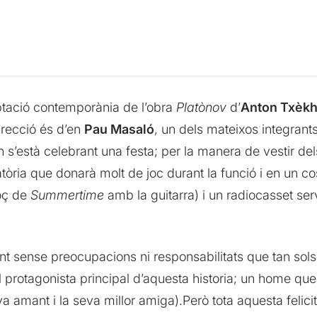
tació contemporània de l’obra
Platònov
d’
Anton Txèk
irecció és d’en
Pau Masaló
, un dels mateixos integrants
n s’està celebrant una festa; per la manera de vestir de
atòria que donarà molt de joc durant la funció i en un co
oç de
Summertime
amb la guitarra) i un radiocasset serv
 sense preocupacions ni responsabilitats que tan sols p
el protagonista principal d’aquesta historia; un home qu
a amant i la seva millor amiga).Però tota aquesta felic