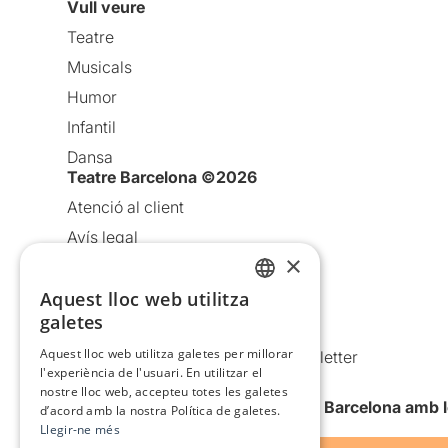
Vull veure
Teatre
Musicals
Humor
Infantil
Dansa
Teatre Barcelona ©2026
Atenció al client
Avís legal
×
Política de privacitat
Política de cookies
Aquest lloc web utilitza
CATALAN
galetes
Condicions d’ús
SPANISH
Aquest lloc web utilitza galetes per millorar
Comunicacions comercials i Newsletter
l'experiència de l'usuari. En utilitzar el
Anuncia’t
nostre lloc web, accepteu totes les galetes
Vull rebre la newsletter de Teatre Barcelona amb 
d’acord amb la nostra Política de galetes.
Llegir-ne més