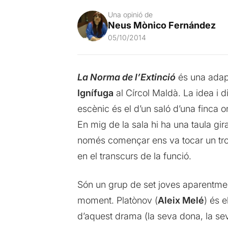
Una opinió de
Neus Mònico Fernández
05/10/2014
La Norma de l’Extinció
és una adap
Ignífuga
al Círcol Maldà. La idea i d
escènic és el d’un saló d’una finca o
En mig de la sala hi ha una taula gir
només començar ens va tocar un tr
en el transcurs de la funció.
Són un grup de set joves aparentment
moment. Platònov (
Aleix Melé
) és 
d’aquest drama (la seva dona, la sev