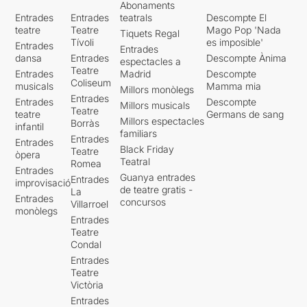
Abonaments
Entrades
Entrades
teatrals
Descompte El
teatre
Teatre
Mago Pop 'Nada
Tiquets Regal
Tívoli
es imposible'
Entrades
Entrades
dansa
Entrades
Descompte Ànima
espectacles a
Teatre
Entrades
Madrid
Descompte
Coliseum
musicals
Mamma mia
Millors monòlegs
Entrades
Entrades
Descompte
Millors musicals
Teatre
teatre
Germans de sang
Millors espectacles
Borràs
infantil
familiars
Entrades
Entrades
Black Friday
Teatre
òpera
Teatral
Romea
Entrades
Guanya entrades
Entrades
improvisació
de teatre gratis -
La
Entrades
concursos
Villarroel
monòlegs
Entrades
Teatre
Condal
Entrades
Teatre
Victòria
Entrades