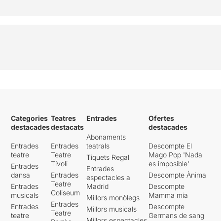
Categories
Teatres
Entrades
Ofertes
destacades
destacats
destacades
Abonaments
Entrades
Entrades
teatrals
Descompte El
teatre
Teatre
Mago Pop 'Nada
Tiquets Regal
Tívoli
es imposible'
Entrades
Entrades
dansa
Entrades
Descompte Ànima
espectacles a
Teatre
Entrades
Madrid
Descompte
Coliseum
musicals
Mamma mia
Millors monòlegs
Entrades
Entrades
Descompte
Millors musicals
Teatre
teatre
Germans de sang
Millors espectacles