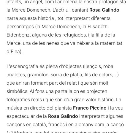
infants, un àngel, com l’anomena la nostra protagonista
la Mercè Domènech. L’actriu i cantant
Rosa Galindo
narra aquesta història , tot interpretant diferents
personatges (la Mercè Domènech, la Elisabeth
Eidenbenz, alguna de les refugiades, i la filla de la
Mercè, una de les nenes que va néixer a la maternitat
d’Elna).
L’escenografia és plena d’objectes (llençols, roba
,maletes, gramòfon, sorra de platja, fils de colors,…)
que aniran formant part del relat i que són molt
simbòlics. Al fons una pantalla on es projecten
fotografies reals i que són d’un gran valor històric. La
música en directe del pianista
Franco Piccino
i la veu
espectacular de la
Rosa Galindo
interpretant algunes
cançons en català, francès i en alemany com la cançó
Lili Marleen
, han fet que ens emocionéssim en més