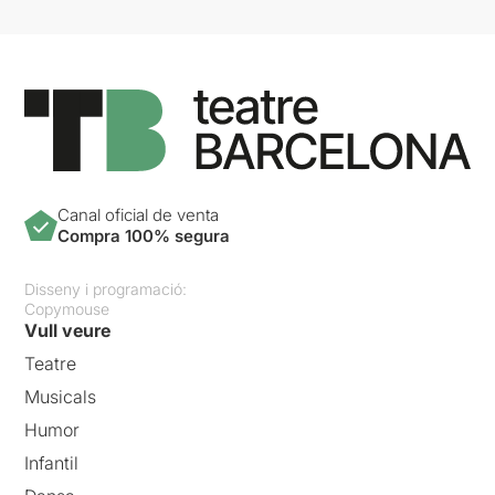
Canal oficial de venta
Compra 100% segura
Disseny i programació:
Copymouse
Vull veure
Teatre
Musicals
Humor
Infantil