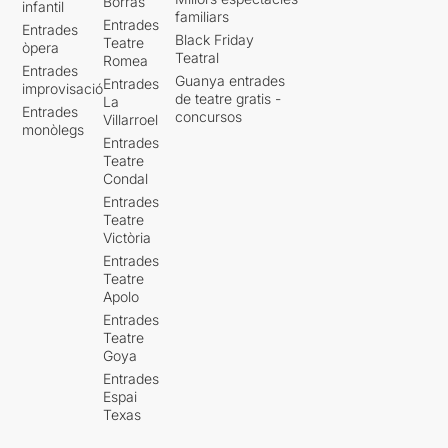
Borràs
infantil
familiars
Entrades
Entrades
Black Friday
Teatre
òpera
Teatral
Romea
Entrades
Guanya entrades
Entrades
improvisació
de teatre gratis -
La
Entrades
concursos
Villarroel
monòlegs
Entrades
Teatre
Condal
Entrades
Teatre
Victòria
Entrades
Teatre
Apolo
Entrades
Teatre
Goya
Entrades
Espai
Texas