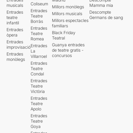
Coliseum
musicals
Mamma mia
Millors monòlegs
Entrades
Entrades
Descompte
Millors musicals
Teatre
teatre
Germans de sang
Millors espectacles
Borràs
infantil
familiars
Entrades
Entrades
Black Friday
Teatre
òpera
Teatral
Romea
Entrades
Guanya entrades
Entrades
improvisació
de teatre gratis -
La
Entrades
concursos
Villarroel
monòlegs
Entrades
Teatre
Condal
Entrades
Teatre
Victòria
Entrades
Teatre
Apolo
Entrades
Teatre
Goya