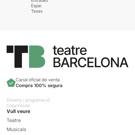
Entrades
Espai
Texas
Canal oficial de venta
Compra 100% segura
Disseny i programació:
Copymouse
Vull veure
Teatre
Musicals