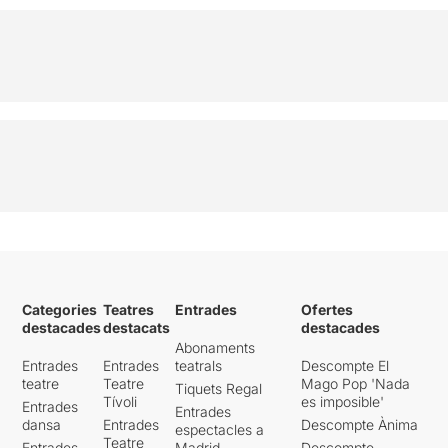
Categories
Teatres
Entrades
Ofertes
destacades
destacats
destacades
Abonaments
Entrades
Entrades
teatrals
Descompte El
teatre
Teatre
Mago Pop 'Nada
Tiquets Regal
Tívoli
es imposible'
Entrades
Entrades
dansa
Entrades
Descompte Ànima
espectacles a
Teatre
Entrades
Madrid
Descompte