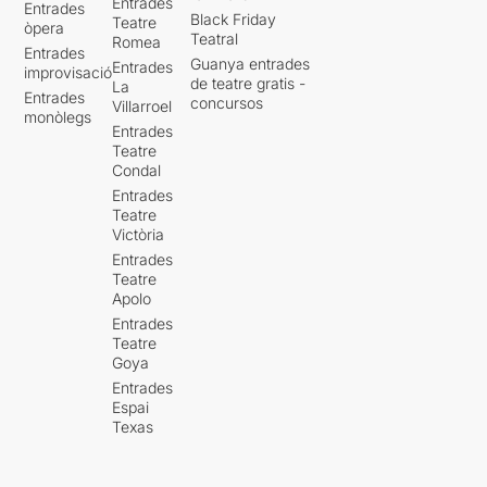
Entrades
Entrades
Black Friday
Teatre
òpera
Teatral
Romea
Entrades
Guanya entrades
Entrades
improvisació
de teatre gratis -
La
Entrades
concursos
Villarroel
monòlegs
Entrades
Teatre
Condal
Entrades
Teatre
Victòria
Entrades
Teatre
Apolo
Entrades
Teatre
Goya
Entrades
Espai
Texas