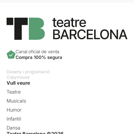
Canal oficial de venta
Compra 100% segura
Disseny i programació:
Copymouse
Vull veure
Teatre
Musicals
Humor
Infantil
Dansa
Teatre Barcelona ©2026