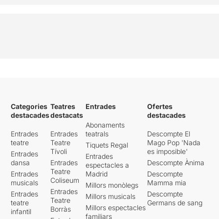
Categories
Teatres
Entrades
Ofertes
destacades
destacats
destacades
Abonaments
Entrades
Entrades
teatrals
Descompte El
teatre
Teatre
Mago Pop 'Nada
Tiquets Regal
Tívoli
es imposible'
Entrades
Entrades
dansa
Entrades
Descompte Ànima
espectacles a
Teatre
Entrades
Madrid
Descompte
Coliseum
musicals
Mamma mia
Millors monòlegs
Entrades
Entrades
Descompte
Millors musicals
Teatre
teatre
Germans de sang
Millors espectacles
Borràs
infantil
familiars