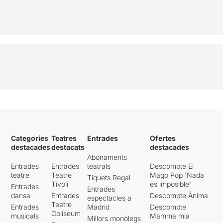
Categories
Teatres
Entrades
Ofertes
destacades
destacats
destacades
Abonaments
Entrades
Entrades
teatrals
Descompte El
teatre
Teatre
Mago Pop 'Nada
Tiquets Regal
Tívoli
es imposible'
Entrades
Entrades
dansa
Entrades
Descompte Ànima
espectacles a
Teatre
Entrades
Madrid
Descompte
Coliseum
musicals
Mamma mia
Millors monòlegs