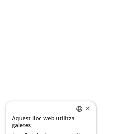
×
Aquest lloc web utilitza
CATALAN
galetes
SPANISH