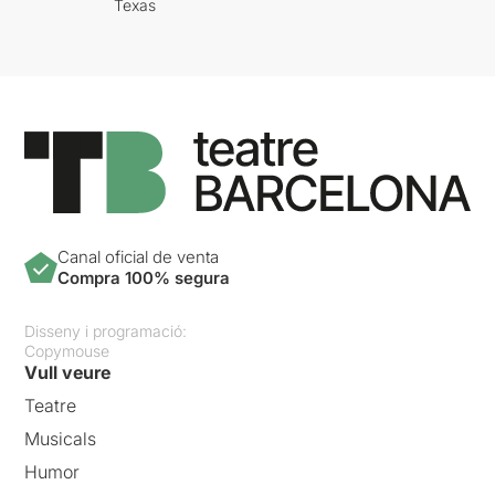
Texas
Canal oficial de venta
Compra 100% segura
Disseny i programació:
Copymouse
Vull veure
Teatre
Musicals
Humor