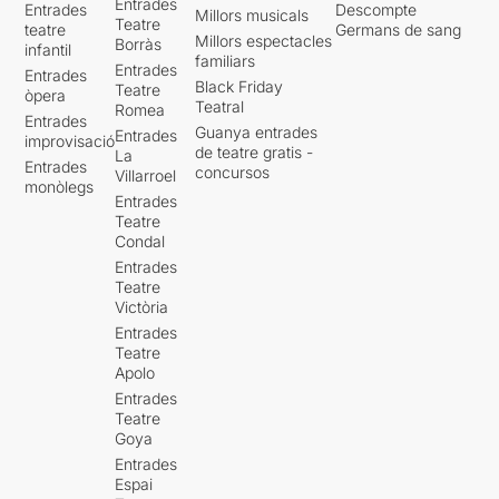
Entrades
Entrades
Descompte
Millors musicals
Teatre
teatre
Germans de sang
Millors espectacles
Borràs
infantil
familiars
Entrades
Entrades
Black Friday
Teatre
òpera
Teatral
Romea
Entrades
Guanya entrades
Entrades
improvisació
de teatre gratis -
La
Entrades
concursos
Villarroel
monòlegs
Entrades
Teatre
Condal
Entrades
Teatre
Victòria
Entrades
Teatre
Apolo
Entrades
Teatre
Goya
Entrades
Espai