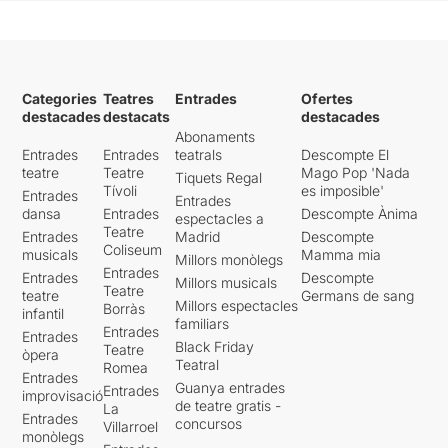
Categories
Teatres
Entrades
Ofertes
destacades
destacats
destacades
Abonaments
Entrades
Entrades
teatrals
Descompte El
teatre
Teatre
Mago Pop 'Nada
Tiquets Regal
Tívoli
es imposible'
Entrades
Entrades
dansa
Entrades
Descompte Ànima
espectacles a
Teatre
Entrades
Madrid
Descompte
Coliseum
musicals
Mamma mia
Millors monòlegs
Entrades
Entrades
Descompte
Millors musicals
Teatre
teatre
Germans de sang
Millors espectacles
Borràs
infantil
familiars
Entrades
Entrades
Black Friday
Teatre
òpera
Teatral
Romea
Entrades
Guanya entrades
Entrades
improvisació
de teatre gratis -
La
Entrades
concursos
Villarroel
monòlegs