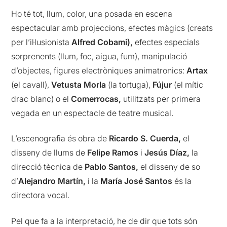
Ho té tot, llum, color, una posada en escena
espectacular amb projeccions, efectes màgics (creats
per l’il·lusionista
Alfred Cobami),
efectes especials
sorprenents (llum, foc, aigua, fum), manipulació
d’objectes, figures electròniques animatronics:
Artax
(el cavall),
Vetusta Morla
(la tortuga),
Fújur
(el mític
drac blanc) o el
Comerrocas,
utilitzats per primera
vegada en un espectacle de teatre musical.
L’escenografia és obra de
Ricardo S. Cuerda,
el
disseny de llums de
Felipe Ramos
i
Jesús Díaz,
la
direcció tècnica de
Pablo Santos,
el disseny de so
d’
Alejandro Martín,
i la
María José Santos
és la
directora vocal.
Pel que fa a la interpretació, he de dir que tots són