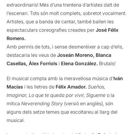
extraordinaris! Més d’una trentena d’artistes dalt de
l’escenari. Tots són molt complets, sobretot vocalment.
Artistes, que a banda de cantar, també ballen les
espectaculars coreografies creades per
José Félix
Romero.
Amb permís de tots, i sense desmerèixer a cap d’ells,
destacaria les veus de
Joseán Moreno, Blanca
Casellas, Àlex Forriols
i
Elena González.
Brutals!
El musical compta amb la meravellosa música d’
Iván
Macías
i les lletres de
Félix Amador.
Sueños,
Imaginar, Lo que te queda por vivir, Sígueme
o la
mítica
Neverending Story
(versió en anglès), són
alguns dels setze temes que escoltareu al llarg del
musical.