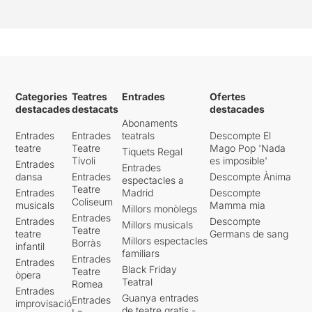
Categories
Teatres
Entrades
Ofertes
destacades
destacats
destacades
Abonaments
Entrades
Entrades
teatrals
Descompte El
teatre
Teatre
Mago Pop 'Nada
Tiquets Regal
Tívoli
es imposible'
Entrades
Entrades
dansa
Entrades
Descompte Ànima
espectacles a
Teatre
Entrades
Madrid
Descompte
Coliseum
musicals
Mamma mia
Millors monòlegs
Entrades
Entrades
Descompte
Millors musicals
Teatre
teatre
Germans de sang
Millors espectacles
Borràs
infantil
familiars
Entrades
Entrades
Black Friday
Teatre
òpera
Teatral
Romea
Entrades
Guanya entrades
Entrades
improvisació
de teatre gratis -