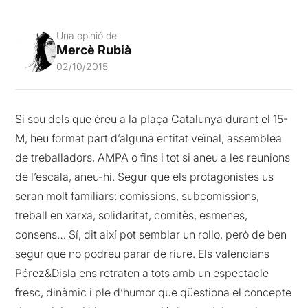
Una opinió de
Mercè Rubià
02/10/2015
Si sou dels que éreu a la plaça Catalunya durant el 15-
M, heu format part d’alguna entitat veïnal, assemblea
de treballadors, AMPA o fins i tot si aneu a les reunions
de l’escala, aneu-hi. Segur que els protagonistes us
seran molt familiars: comissions, subcomissions,
treball en xarxa, solidaritat, comitès, esmenes,
consens… Sí, dit així pot semblar un rollo, però de ben
segur que no podreu parar de riure. Els valencians
Pérez&Disla ens retraten a tots amb un espectacle
fresc, dinàmic i ple d’humor que qüestiona el concepte