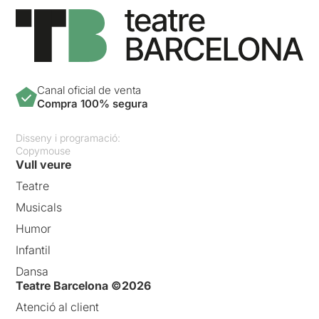
Canal oficial de venta
Compra 100% segura
Disseny i programació:
Copymouse
Vull veure
Teatre
Musicals
Humor
Infantil
Dansa
Teatre Barcelona ©2026
Atenció al client