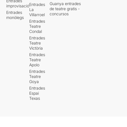
Entrades
Guanya entrades
Entrades
improvisació
de teatre gratis -
La
Entrades
concursos
Villarroel
monòlegs
Entrades
Teatre
Condal
Entrades
Teatre
Victòria
Entrades
Teatre
Apolo
Entrades
Teatre
Goya
Entrades
Espai
Texas