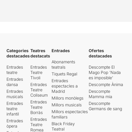
Categories
Teatres
Entrades
Ofertes
destacades
destacats
destacades
Abonaments
Entrades
Entrades
teatrals
Descompte El
teatre
Teatre
Mago Pop 'Nada
Tiquets Regal
Tívoli
es imposible'
Entrades
Entrades
dansa
Entrades
Descompte Ànima
espectacles a
Teatre
Entrades
Madrid
Descompte
Coliseum
musicals
Mamma mia
Millors monòlegs
Entrades
Entrades
Descompte
Millors musicals
Teatre
teatre
Germans de sang
Millors espectacles
Borràs
infantil
familiars
Entrades
Entrades
Black Friday
Teatre
òpera
Teatral
Romea