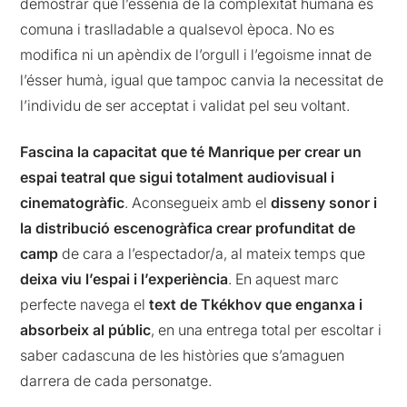
demostrar que l’essènia de la complexitat humana és
comuna i traslladable a qualsevol època. No es
modifica ni un apèndix de l’orgull i l’egoisme innat de
l’ésser humà, igual que tampoc canvia la necessitat de
l’individu de ser acceptat i validat pel seu voltant.
Fascina la capacitat que té Manrique per crear un
espai teatral que sigui totalment audiovisual i
cinematogràfic
. Aconsegueix amb el
disseny sonor i
la distribució escenogràfica crear profunditat de
camp
de cara a l’espectador/a, al mateix temps que
deixa viu l’espai i l’experiència
. En aquest marc
perfecte navega el
text de Tkékhov que enganxa i
absorbeix al públic
, en una entrega total per escoltar i
saber cadascuna de les històries que s’amaguen
darrera de cada personatge.