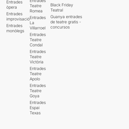
Entrades
Entrades
Black Friday
Teatre
òpera
Teatral
Romea
Entrades
Guanya entrades
Entrades
improvisació
de teatre gratis -
La
Entrades
concursos
Villarroel
monòlegs
Entrades
Teatre
Condal
Entrades
Teatre
Victòria
Entrades
Teatre
Apolo
Entrades
Teatre
Goya
Entrades
Espai
Texas