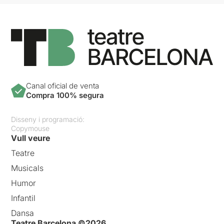
Canal oficial de venta
Compra 100% segura
Disseny i programació:
Copymouse
Vull veure
Teatre
Musicals
Humor
Infantil
Dansa
Teatre Barcelona ©2026