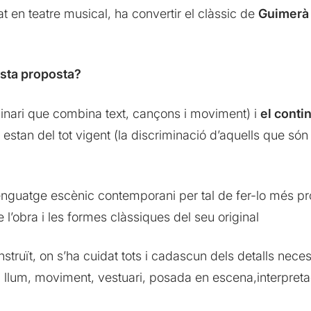
at en teatre musical, ha convertir el clàssic de
Guimerà
esta proposta?
linari que combina text, cançons i moviment) i
el conti
stan del tot vigent (la discriminació d’aquells que són 
enguatge escènic contemporani per tal de fer-lo més pro
l’obra i les formes clàssiques del seu original
struït, on s’ha cuidat tots i cadascun dels detalls nec
, llum, moviment, vestuari, posada en escena,interpret