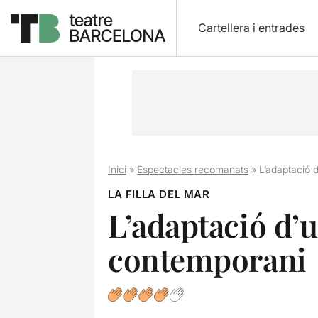
Cartellera i entrades
Inici
»
Espectacles recomanats
»
L’adaptació 
LA FILLA DEL MAR
L’adaptació d’
contemporani