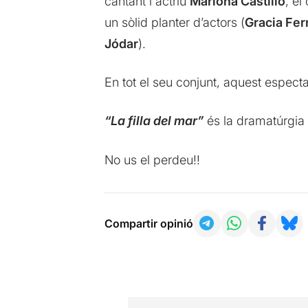
cantant i actriu
Mariona Castillo
, el
un sòlid planter d’actors (
Gracia Fer
Jódar
).
En tot el seu conjunt, aquest espectac
“La filla del mar”
és la dramatúrgia
No us el perdeu!!
Compartir opinió