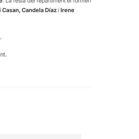
é
. La resta del repartiment el formen
i Casan, Candela Díaz
i
Irene
.
nt.