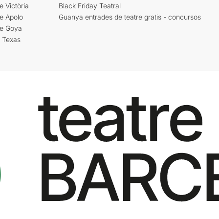
e Victòria
Black Friday Teatral
e Apolo
Guanya entrades de teatre gratis - concursos
re Goya
i Texas