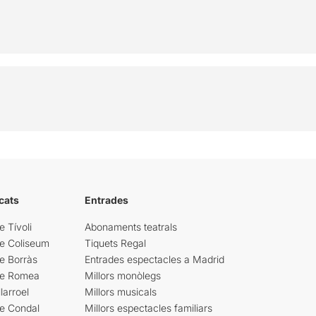
cats
Entrades
e Tívoli
Abonaments teatrals
re Coliseum
Tiquets Regal
e Borràs
Entrades espectacles a Madrid
re Romea
Millors monòlegs
larroel
Millors musicals
re Condal
Millors espectacles familiars