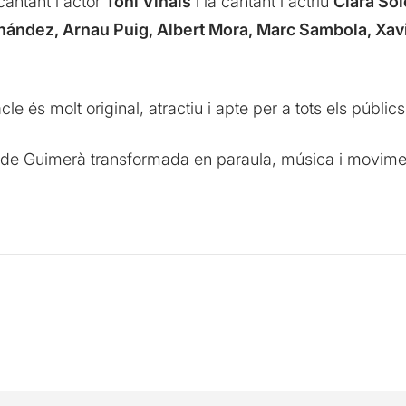
 cantant i actor
Toni Viñals
i la cantant i actriu
Clara Sol
nández, Arnau Puig, Albert Mora, Marc Sambola, Xav
le és molt original, atractiu i apte per a tots els públics
 de Guimerà transformada en paraula, música i movime