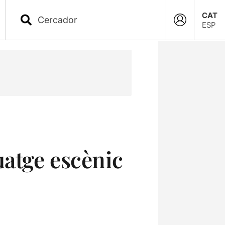
CAT
ESP
uatge escènic