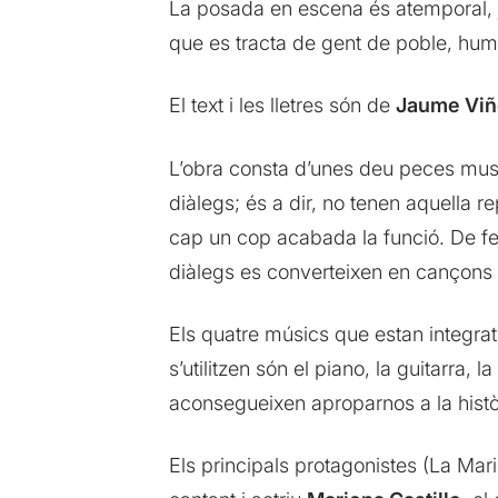
La posada en escena és atemporal, j
que es tracta de gent de poble, humil
El text i les lletres són de
Jaume Viñ
L’obra consta d’unes deu peces musi
diàlegs; és a dir, no tenen aquella 
cap un cop acabada la funció. De fet 
diàlegs es converteixen en cançons i 
Els quatre músics que estan integrat
s’utilitzen són el piano, la guitarra, 
aconsegueixen aproparnos a la histò
Els principals protagonistes (La Mari