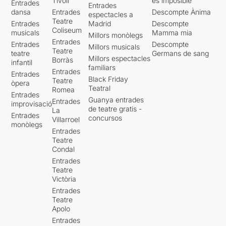
Tívoli
es imposible'
Entrades
Entrades
dansa
Entrades
Descompte Ànima
espectacles a
Teatre
Entrades
Madrid
Descompte
Coliseum
musicals
Mamma mia
Millors monòlegs
Entrades
Entrades
Descompte
Millors musicals
Teatre
teatre
Germans de sang
Millors espectacles
Borràs
infantil
familiars
Entrades
Entrades
Black Friday
Teatre
òpera
Teatral
Romea
Entrades
Guanya entrades
Entrades
improvisació
de teatre gratis -
La
Entrades
concursos
Villarroel
monòlegs
Entrades
Teatre
Condal
Entrades
Teatre
Victòria
Entrades
Teatre
Apolo
Entrades