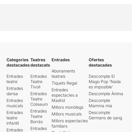
Categories
Teatres
Entrades
Ofertes
destacades
destacats
destacades
Abonaments
Entrades
Entrades
teatrals
Descompte El
teatre
Teatre
Mago Pop 'Nada
Tiquets Regal
Tívoli
es imposible'
Entrades
Entrades
dansa
Entrades
Descompte Ànima
espectacles a
Teatre
Entrades
Madrid
Descompte
Coliseum
musicals
Mamma mia
Millors monòlegs
Entrades
Entrades
Descompte
Millors musicals
Teatre
teatre
Germans de sang
Millors espectacles
Borràs
infantil
familiars
Entrades
Entrades