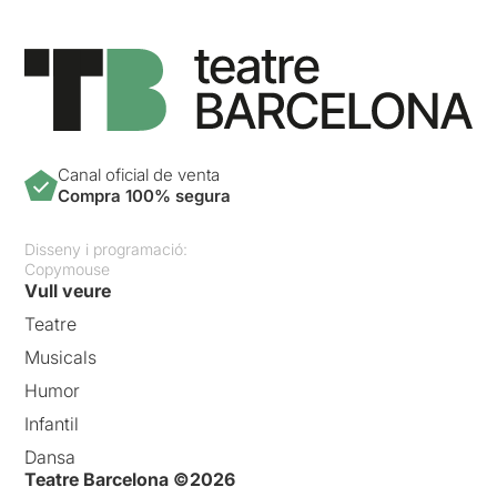
Canal oficial de venta
Compra 100% segura
Disseny i programació:
Copymouse
Vull veure
Teatre
Musicals
Humor
Infantil
Dansa
Teatre Barcelona ©2026