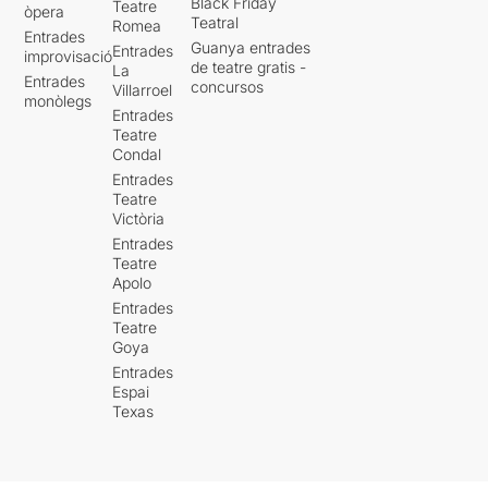
Black Friday
Teatre
òpera
Teatral
Romea
Entrades
Guanya entrades
Entrades
improvisació
de teatre gratis -
La
Entrades
concursos
Villarroel
monòlegs
Entrades
Teatre
Condal
Entrades
Teatre
Victòria
Entrades
Teatre
Apolo
Entrades
Teatre
Goya
Entrades
Espai
Texas