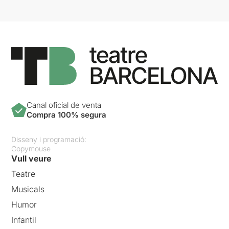
Canal oficial de venta
Compra 100% segura
Disseny i programació:
Copymouse
Vull veure
Teatre
Musicals
Humor
Infantil