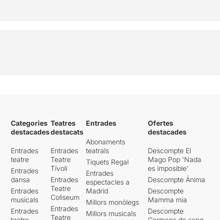
Categories
Teatres
Entrades
Ofertes
destacades
destacats
destacades
Abonaments
Entrades
Entrades
teatrals
Descompte El
teatre
Teatre
Mago Pop 'Nada
Tiquets Regal
Tívoli
es imposible'
Entrades
Entrades
dansa
Entrades
Descompte Ànima
espectacles a
Teatre
Entrades
Madrid
Descompte
Coliseum
musicals
Mamma mia
Millors monòlegs
Entrades
Entrades
Descompte
Millors musicals
Teatre
teatre
Germans de sang