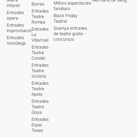
Millors espectacles
Borràs
infantil
familiars
Entrades
Entrades
Black Friday
Teatre
òpera
Teatral
Romea
Entrades
Guanya entrades
Entrades
improvisació
de teatre gratis -
La
Entrades
concursos
Villarroel
monòlegs
Entrades
Teatre
Condal
Entrades
Teatre
Victòria
Entrades
Teatre
Apolo
Entrades
Teatre
Goya
Entrades
Espai
Texas