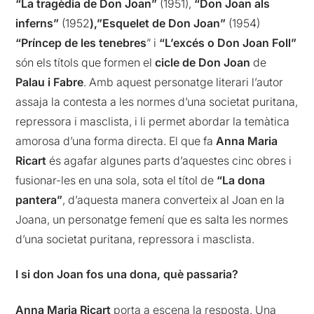
“La tragèdia de Don Joan”
(1951),
“Don Joan als
inferns”
(1952
),”Esquelet de Don Joan”
(1954)
“Príncep de les tenebres
” i
“L’excés o Don Joan Foll”
són els títols que formen el
cicle de Don Joan
de
Palau i Fabre
. Amb aquest personatge literari l’autor
assaja la contesta a les normes d’una societat puritana,
repressora i masclista, i li permet abordar la temàtica
amorosa d’una forma directa. El que fa
Anna Maria
Ricart
és agafar algunes parts d’aquestes cinc obres i
fusionar-les en una sola, sota el títol de
“La dona
pantera”
, d’aquesta manera converteix al Joan en la
Joana, un personatge femení que es salta les normes
d’una societat puritana, repressora i masclista.
I si don Joan fos una dona, què passaria?
Anna Maria Ricart
porta a escena la resposta. Una