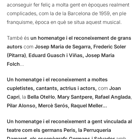
aconseguir fer feliç a molta gent en èpoques realment
complicades, com la de la Barcelona de 1959, en ple
franquisme, època en què se situa aquest musical.
També és
un homenatge i el reconeixement de grans
autors
com
Josep Maria de Segarra, Frederic Soler
(Pitarra)
,
Eduard Guasch i Vin̈as, Josep Maria
Folch
…
Un homenatge i el reconeixement a moltes
cupletistes, cantants, actrius i actors,
com
Joan
Capri
, la
Bella Otel·lo
,
Mary Santpere, Rafael Anglada
,
Pilar Alonso, Mercè Serós, Raquel Meller…
Un homenatge i el reconeixement a gent vinculada al
teatre com
els germans Peris, la Perruqueria
Damaret, els escenògrafs Germans i Salvador
amb