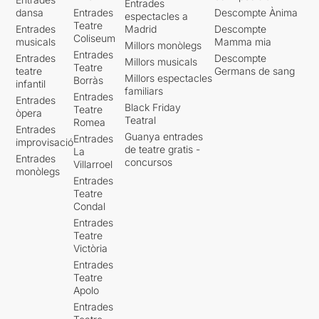
Entrades
dansa
Entrades
Descompte Ànima
espectacles a
Teatre
Entrades
Madrid
Descompte
Coliseum
musicals
Mamma mia
Millors monòlegs
Entrades
Entrades
Descompte
Millors musicals
Teatre
teatre
Germans de sang
Millors espectacles
Borràs
infantil
familiars
Entrades
Entrades
Black Friday
Teatre
òpera
Teatral
Romea
Entrades
Guanya entrades
Entrades
improvisació
de teatre gratis -
La
Entrades
concursos
Villarroel
monòlegs
Entrades
Teatre
Condal
Entrades
Teatre
Victòria
Entrades
Teatre
Apolo
Entrades