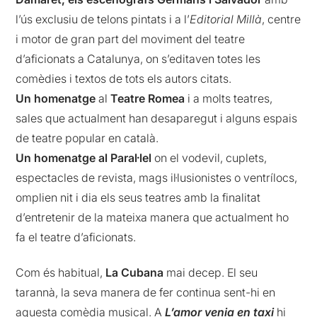
l’ús exclusiu de telons pintats i a l’
Editorial Millà
, centre
i motor de gran part del moviment del teatre
d’aficionats a Catalunya, on s’editaven totes les
comèdies i textos de tots els autors citats.
Un homenatge
al
Teatre Romea
i a molts teatres,
sales que actualment han desaparegut i alguns espais
de teatre popular en català.
Un homenatge al Paral·lel
on el vodevil, cuplets,
espectacles de revista, mags il·lusionistes o ventrílocs,
omplien nit i dia els seus teatres amb la finalitat
d’entretenir de la mateixa manera que actualment ho
fa el teatre d’aficionats.
Com és habitual,
La Cubana
mai decep. El seu
tarannà, la seva manera de fer continua sent-hi en
aquesta comèdia musical. A
L’amor venia en taxi
hi