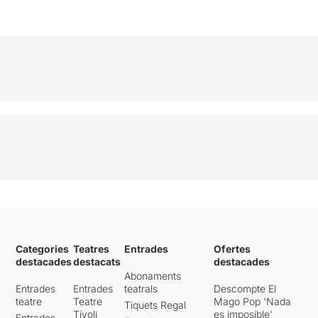
Categories
Teatres
Entrades
Ofertes
destacades
destacats
destacades
Abonaments
Entrades
Entrades
teatrals
Descompte El
teatre
Teatre
Mago Pop 'Nada
Tiquets Regal
Tívoli
es imposible'
Entrades