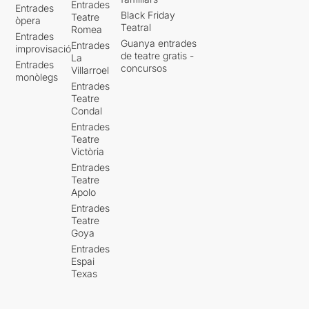
Entrades
Entrades
Black Friday
Teatre
òpera
Teatral
Romea
Entrades
Guanya entrades
Entrades
improvisació
de teatre gratis -
La
Entrades
concursos
Villarroel
monòlegs
Entrades
Teatre
Condal
Entrades
Teatre
Victòria
Entrades
Teatre
Apolo
Entrades
Teatre
Goya
Entrades
Espai
Texas