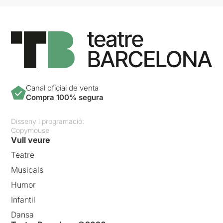
Canal oficial de venta
Compra 100% segura
Disseny i programació:
Copymouse
Vull veure
Teatre
Musicals
Humor
Infantil
Dansa