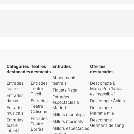
Categories
Teatres
Entrades
Ofertes
destacades
destacats
destacades
Abonaments
Entrades
Entrades
teatrals
Descompte El
teatre
Teatre
Mago Pop 'Nada
Tiquets Regal
Tívoli
es imposible'
Entrades
Entrades
dansa
Entrades
Descompte Ànima
espectacles a
Teatre
Entrades
Madrid
Descompte
Coliseum
musicals
Mamma mia
Millors monòlegs
Entrades
Entrades
Descompte
Millors musicals
Teatre
teatre
Germans de sang
Millors espectacles
Borràs
infantil
familiars