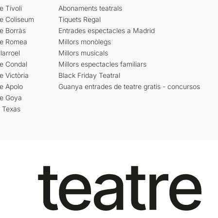
e Tívoli
Abonaments teatrals
re Coliseum
Tiquets Regal
e Borràs
Entrades espectacles a Madrid
re Romea
Millors monòlegs
larroel
Millors musicals
re Condal
Millors espectacles familiars
e Victòria
Black Friday Teatral
e Apolo
Guanya entrades de teatre gratis - concursos
re Goya
i Texas