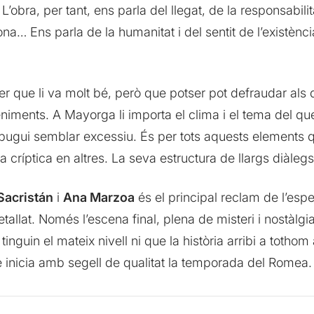
L’obra, per tant, ens parla del llegat, de la responsabilit
… Ens parla de la humanitat i del sentit de l’existènc
ller que li va molt bé, però que potser pot defraudar al
ments. A Mayorga li importa el clima i el tema del que v
pugui semblar excessiu. És per tots aquests elements qu
a críptica en altres. La seva estructura de llargs diàle
Sacristán
i
Ana Marzoa
és el principal reclam de l’esp
etallat. Només l’escena final, plena de misteri i nostàlgia
nguin el mateix nivell ni que la història arribi a tothom a
e inicia amb segell de qualitat la temporada del Romea.