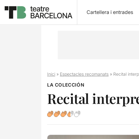
Cartellera i entrades
Inici
»
Espectacles recomanats
»
Recital inter
LA COLECCIÓN
Recital interpr