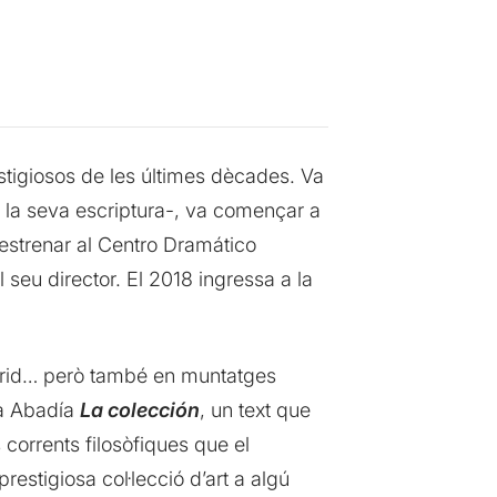
tigiosos de les últimes dècades. Va
 i la seva escriptura-, va començar a
 estrenar al Centro Dramático
seu director. El 2018 ingressa a la
drid… però també en muntatges
La Abadía
La colección
, un text que
 corrents filosòfiques que el
restigiosa col·lecció d’art a algú