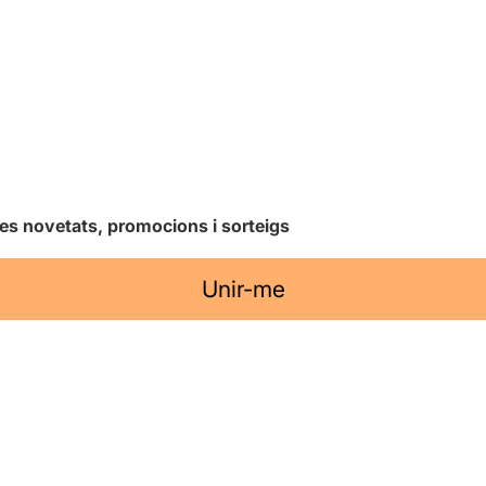
les novetats, promocions i sorteigs
Unir-me