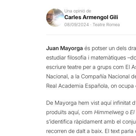
Una opinió de
Carles Armengol Gili
08/09/2024 · Teatre Romea
Juan Mayorga
és potser un dels dr
estudiar filosofia i matemàtiques –do
escriure teatre per a grups com El As
Nacional, a la Compañía Nacional de 
Real Academia Española, on ocupa e
De Mayorga hem vist aquí infinitat
produïts aquí, com
Himmelweg
o
El
s’identifica ràpidament amb el conjun
recorren de dalt a baix. El text parl