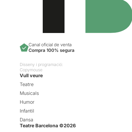
Canal oficial de venta
Compra 100% segura
Disseny i programació:
Copymouse
Vull veure
Teatre
Musicals
Humor
Infantil
Dansa
Teatre Barcelona ©2026