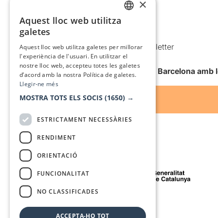
×
Política de privacitat
Política de cookies
Aquest lloc web utilitza
CATALAN
galetes
Condicions d’ús
SPANISH
Comunicacions comercials i Newsletter
Aquest lloc web utilitza galetes per millorar
l'experiència de l'usuari. En utilitzar el
Anuncia’t
nostre lloc web, accepteu totes les galetes
Vull rebre la newsletter de Teatre Barcelona amb 
d’acord amb la nostra Política de galetes.
Llegir-ne més
MOSTRA TOTS ELS SOCIS
(1650) →
ESTRICTAMENT NECESSÀRIES
RENDIMENT
ORIENTACIÓ
Amb el suport de
FUNCIONALITAT
NO CLASSIFICADES
Mitjà de comunicació associat a
ACCEPTA-HO TOT