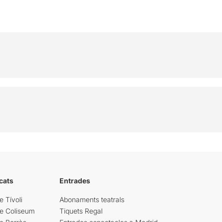
cats
Entrades
e Tívoli
Abonaments teatrals
re Coliseum
Tiquets Regal