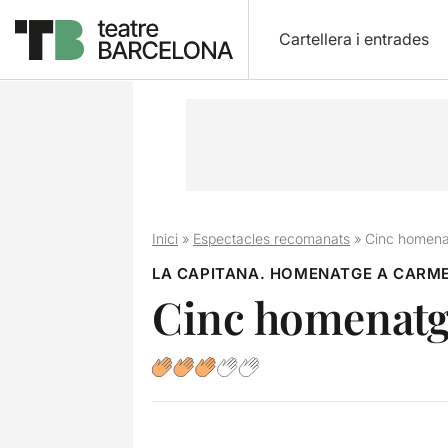
Cartellera i entrades
Inici
»
Espectacles recomanats
»
Cinc homena
LA CAPITANA. HOMENATGE A CARM
Cinc homenatg