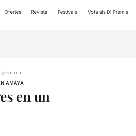
Ofertes
Revista
Festivals
Vota als IX Premis
tges en un
EN AMAYA
es en un