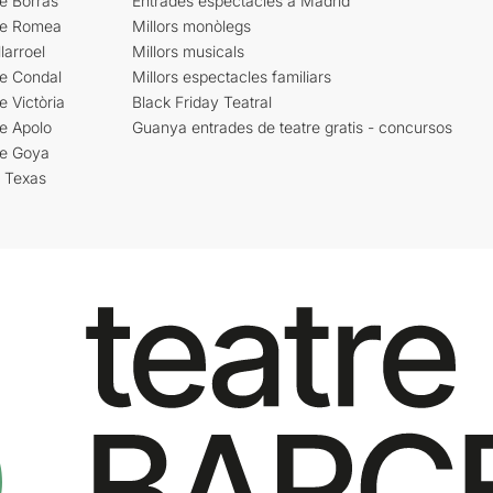
e Borràs
Entrades espectacles a Madrid
re Romea
Millors monòlegs
larroel
Millors musicals
re Condal
Millors espectacles familiars
e Victòria
Black Friday Teatral
e Apolo
Guanya entrades de teatre gratis - concursos
re Goya
i Texas