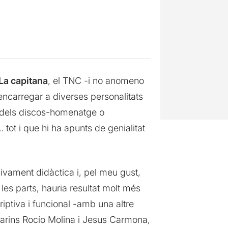
La capitana
, el TNC -i no anomeno
ncarregar a diverses personalitats
pi dels discos-homenatge o
 tot i que hi ha apunts de genialitat
sivament didàctica i, pel meu gust,
es parts, hauria resultat molt més
iptiva i funcional -amb una altre
llarins Rocío Molina i Jesus Carmona,