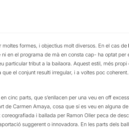
moltes formes, i objectius molt diversos. En el cas de
è ni en el programa de mà en consta cap- ha optat per e
eu particular tribut a la bailaora. Aquest estil, més pro
que el conjunt resulti irregular, i a voltes poc coherent…
 en cinc parts, que s’enllacen per una veu en off exces
’art de Carmen Amaya, cosa que sí es veu en alguna de l
rt coreografiada i ballada per Ramon Oller peca de descr
 aportació suggerent o innovadora. En les parts dels ba