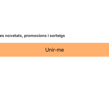
les novetats, promocions i sorteigs
Unir-me