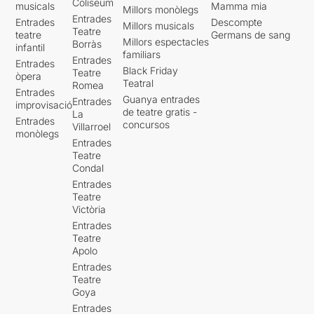
Coliseum
musicals
Mamma mia
Millors monòlegs
Entrades
Entrades
Descompte
Millors musicals
Teatre
teatre
Germans de sang
Millors espectacles
Borràs
infantil
familiars
Entrades
Entrades
Black Friday
Teatre
òpera
Teatral
Romea
Entrades
Guanya entrades
Entrades
improvisació
de teatre gratis -
La
Entrades
concursos
Villarroel
monòlegs
Entrades
Teatre
Condal
Entrades
Teatre
Victòria
Entrades
Teatre
Apolo
Entrades
Teatre
Goya
Entrades