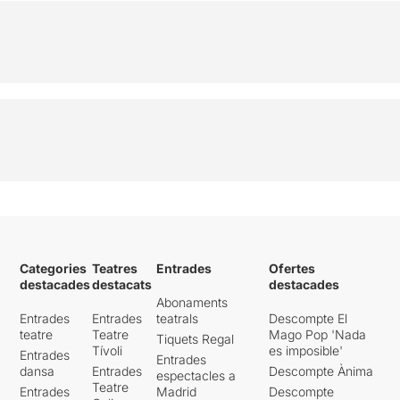
Categories
Teatres
Entrades
Ofertes
destacades
destacats
destacades
Abonaments
Entrades
Entrades
teatrals
Descompte El
teatre
Teatre
Mago Pop 'Nada
Tiquets Regal
Tívoli
es imposible'
Entrades
Entrades
dansa
Entrades
Descompte Ànima
espectacles a
Teatre
Entrades
Madrid
Descompte