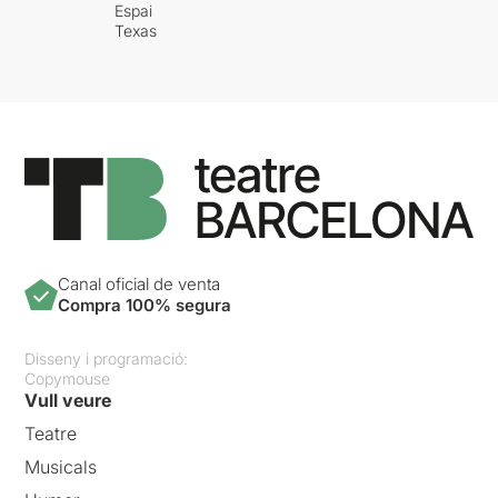
Espai
Texas
Canal oficial de venta
Compra 100% segura
Disseny i programació:
Copymouse
Vull veure
Teatre
Musicals