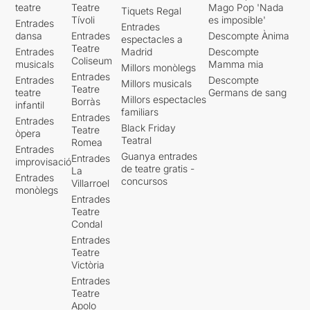
teatre
Teatre
Mago Pop 'Nada
Tiquets Regal
Tívoli
es imposible'
Entrades
Entrades
dansa
Entrades
Descompte Ànima
espectacles a
Teatre
Entrades
Madrid
Descompte
Coliseum
musicals
Mamma mia
Millors monòlegs
Entrades
Entrades
Descompte
Millors musicals
Teatre
teatre
Germans de sang
Millors espectacles
Borràs
infantil
familiars
Entrades
Entrades
Black Friday
Teatre
òpera
Teatral
Romea
Entrades
Guanya entrades
Entrades
improvisació
de teatre gratis -
La
Entrades
concursos
Villarroel
monòlegs
Entrades
Teatre
Condal
Entrades
Teatre
Victòria
Entrades
Teatre
Apolo