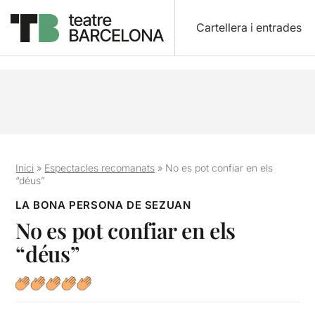
Cartellera i entrades
Inici
»
Espectacles recomanats
»
No es pot confiar en els
“déus”
LA BONA PERSONA DE SEZUAN
No es pot confiar en els
“déus”