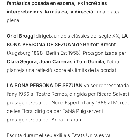
fantàstica posada en escena
, les
increïbles
interpretacions
,
la música
, l
a direcció
i una platea
plena.
Oriol Broggi
dirigeix un dels clàssics del segle XX,
LA
BONA PERSONA DE SEZUAN
de
Bertolt Brecht
(Augsburg 1898- Berlín Est 1956). Protagonitzada per
Clara Segura, Joan Carreras i Toni Gomila;
l’obra
planteja una reflexió sobre els límits de la bondat.
LA BONA PERSONA DE SEZUAN
va ser representada
l’any 1966 al Teatre Romea, dirigida per Ricard Salvat i
protagonitzada per Nuria Espert, i l’any 1988 al Mercat
de les Flors, dirigida per Fabià Puigserver i
protagonitzada per Anna Lizaran.
Escrita durant el seu exili als Estats Units es va