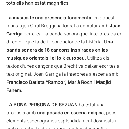
tots ells han estat magnífics
.
La música té una presència fonamental
en aquest
muntatge i Oriol Broggi ha tornat a comptar amb
Joan
Garriga
per crear la banda sonora que, interpretada en
directe, i que fa de fil conductor de la història.
Una
banda sonora de 16 cançons inspirades en les
músiques orientals i el folk europeu
. Utilitza els
textos d’unes cançons que Brecht va deixar escrites al
text original. Joan Garriga la interpreta a escena amb
Francisco Batista “Rambo”, Marià Roch i Madjid
Fahem.
LA BONA PERSONA DE SEZUAN
ha estat una
proposta amb
una posada en escena màgica
, pocs
elements escenogràfics esplèndidament dosificats i
amb un treball actoral grupal realment magnífic.