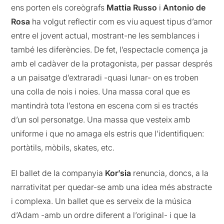
ens porten els coreògrafs
Mattia Russo
i
Antonio de
Rosa
ha volgut reflectir com es viu aquest tipus d’amor
entre el jovent actual, mostrant-ne les semblances i
també les diferències. De fet, l’espectacle comença ja
amb el cadàver de la protagonista, per passar després
a un paisatge d’extraradi -quasi lunar- on es troben
una colla de nois i noies. Una massa coral que es
mantindrà tota l’estona en escena com si es tractés
d’un sol personatge. Una massa que vesteix amb
uniforme i que no amaga els estris que l’identifiquen:
portàtils, mòbils, skates, etc.
El ballet de la companyia
Kor’sia
renuncia, doncs, a la
narrativitat per quedar-se amb una idea més abstracte
i complexa. Un ballet que es serveix de la música
d’Adam -amb un ordre diferent a l’original- i que la