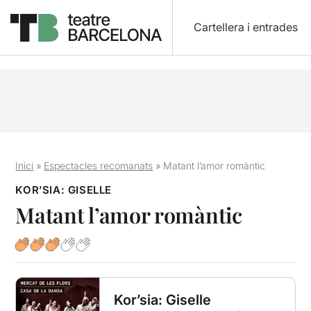
Cartellera i entrades
Inici
»
Espectacles recomanats
»
Matant l’amor romàntic
KOR’SIA: GISELLE
Matant l’amor romàntic
Kor’sia: Giselle