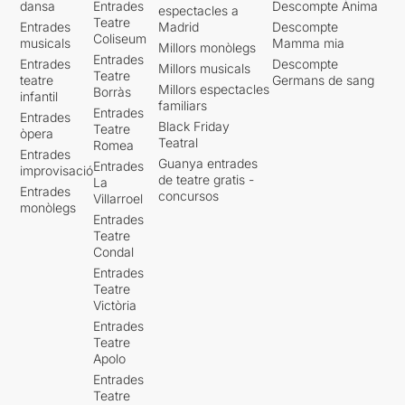
dansa
Entrades
Descompte Ànima
espectacles a
Teatre
Entrades
Madrid
Descompte
Coliseum
musicals
Mamma mia
Millors monòlegs
Entrades
Entrades
Descompte
Millors musicals
Teatre
teatre
Germans de sang
Millors espectacles
Borràs
infantil
familiars
Entrades
Entrades
Black Friday
Teatre
òpera
Teatral
Romea
Entrades
Guanya entrades
Entrades
improvisació
de teatre gratis -
La
Entrades
concursos
Villarroel
monòlegs
Entrades
Teatre
Condal
Entrades
Teatre
Victòria
Entrades
Teatre
Apolo
Entrades
Teatre