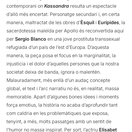
contemporani on
Kassandra
resulta un espectacle
d’allò més encertat. Personatge secundari i, en certa
manera, maltractat de les obres d’
Èsquil
i
Eurípides
, la
sacerdotessa maleïda per Apol·lo és reconvertida aquí
per
Sergio Blanco
en una jove prostituta transsexual
refugiada d’un país de l’est d’Europa. D’aquesta
manera, la peça posa el focus en la marginalitat, la
injustícia i el dolor d’aquelles persones que la nostra
societat deixa de banda, ignora o malentén.
Malauradament, més enllà d’un audaç concepte
global, el text i l’arc narratiu no és, en realitat, massa
memorable. Apart d’algunes bones idees i moments
força emotius, la història no acaba d’aprofundir tant
com caldria en les problemàtiques que exposa,
tenyint, a més, molts passatges amb un sentit de
l’humor no massa inspirat. Per sort, l’actriu
Elisabet