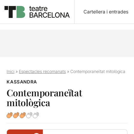
Cartellera i entrades
Inici
»
Espectacles recomanats
»
Contemporaneïtat mitològica
KASSANDRA
Contemporaneïtat
mitològica