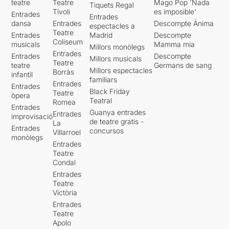
teatre
Teatre
Mago Pop 'Nada
Tiquets Regal
Tívoli
es imposible'
Entrades
Entrades
dansa
Entrades
Descompte Ànima
espectacles a
Teatre
Entrades
Madrid
Descompte
Coliseum
musicals
Mamma mia
Millors monòlegs
Entrades
Entrades
Descompte
Millors musicals
Teatre
teatre
Germans de sang
Millors espectacles
Borràs
infantil
familiars
Entrades
Entrades
Black Friday
Teatre
òpera
Teatral
Romea
Entrades
Guanya entrades
Entrades
improvisació
de teatre gratis -
La
Entrades
concursos
Villarroel
monòlegs
Entrades
Teatre
Condal
Entrades
Teatre
Victòria
Entrades
Teatre
Apolo