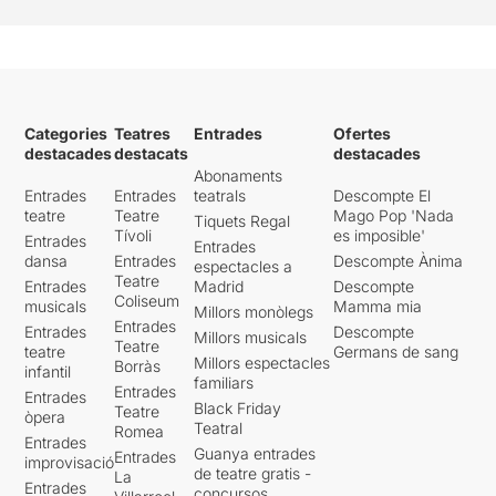
Categories
Teatres
Entrades
Ofertes
destacades
destacats
destacades
Abonaments
Entrades
Entrades
teatrals
Descompte El
teatre
Teatre
Mago Pop 'Nada
Tiquets Regal
Tívoli
es imposible'
Entrades
Entrades
dansa
Entrades
Descompte Ànima
espectacles a
Teatre
Entrades
Madrid
Descompte
Coliseum
musicals
Mamma mia
Millors monòlegs
Entrades
Entrades
Descompte
Millors musicals
Teatre
teatre
Germans de sang
Millors espectacles
Borràs
infantil
familiars
Entrades
Entrades
Black Friday
Teatre
òpera
Teatral
Romea
Entrades
Guanya entrades
Entrades
improvisació
de teatre gratis -
La
Entrades
concursos