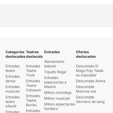
Categories
Teatres
Entrades
Ofertes
destacades
destacats
destacades
Abonaments
Entrades
Entrades
teatrals
Descompte El
teatre
Teatre
Mago Pop 'Nada
Tiquets Regal
Tívoli
es imposible'
Entrades
Entrades
dansa
Entrades
Descompte Ànima
espectacles a
Teatre
Entrades
Madrid
Descompte
Coliseum
musicals
Mamma mia
Millors monòlegs
Entrades
Entrades
Descompte
Millors musicals
Teatre
teatre
Germans de sang
Millors espectacles
Borràs
infantil
familiars
Entrades
Entrades