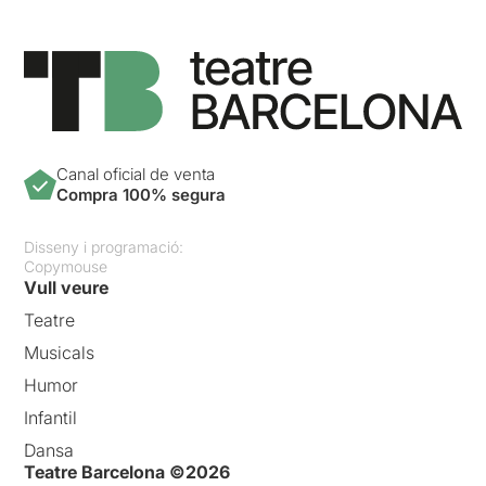
Canal oficial de venta
Compra 100% segura
Disseny i programació:
Copymouse
Vull veure
Teatre
Musicals
Humor
Infantil
Dansa
Teatre Barcelona ©2026