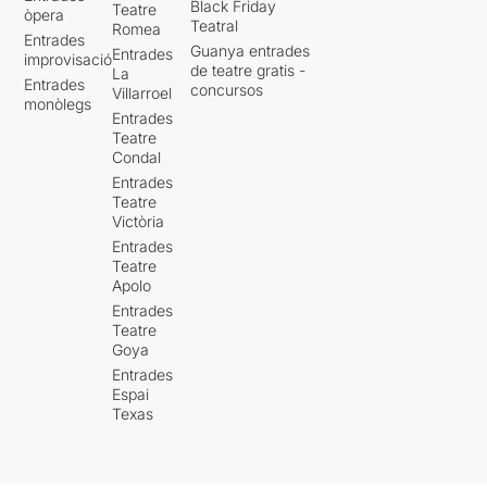
Black Friday
Teatre
òpera
Teatral
Romea
Entrades
Guanya entrades
Entrades
improvisació
de teatre gratis -
La
Entrades
concursos
Villarroel
monòlegs
Entrades
Teatre
Condal
Entrades
Teatre
Victòria
Entrades
Teatre
Apolo
Entrades
Teatre
Goya
Entrades
Espai
Texas