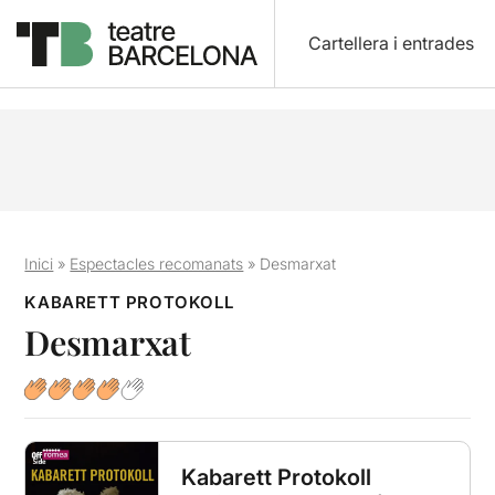
Cartellera i entrades
Inici
»
Espectacles recomanats
»
Desmarxat
KABARETT PROTOKOLL
Desmarxat
Kabarett Protokoll