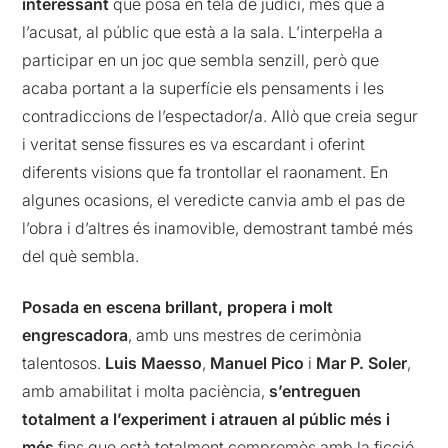
interessant
que posa en tela de judici, més que a
l’acusat, al públic que està a la sala. L’interpel·la a
participar en un joc que sembla senzill, però que
acaba portant a la superfície els pensaments i les
contradiccions de l’espectador/a. Allò que creia segur
i veritat sense fissures es va escardant i oferint
diferents visions que fa trontollar el raonament. En
algunes ocasions, el veredicte canvia amb el pas de
l’obra i d’altres és inamovible, demostrant també més
del què sembla.
Posada en escena brillant, propera i molt
engrescadora
, amb uns mestres de cerimònia
talentosos.
Luis Maesso
,
Manuel Pico
i
Mar P. Soler
,
amb amabilitat i molta paciència,
s’entreguen
totalment a l’experiment i atrauen al públic més i
més
fins que està totalment compromès amb la ficció