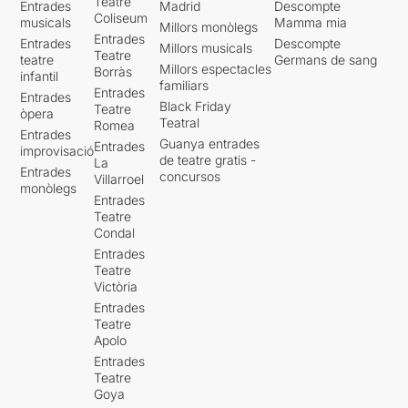
Teatre
Entrades
Madrid
Descompte
Coliseum
musicals
Mamma mia
Millors monòlegs
Entrades
Entrades
Descompte
Millors musicals
Teatre
teatre
Germans de sang
Millors espectacles
Borràs
infantil
familiars
Entrades
Entrades
Black Friday
Teatre
òpera
Teatral
Romea
Entrades
Guanya entrades
Entrades
improvisació
de teatre gratis -
La
Entrades
concursos
Villarroel
monòlegs
Entrades
Teatre
Condal
Entrades
Teatre
Victòria
Entrades
Teatre
Apolo
Entrades
Teatre
Goya