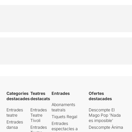
Categories
Teatres
Entrades
Ofertes
destacades
destacats
destacades
Abonaments
Entrades
Entrades
teatrals
Descompte El
teatre
Teatre
Mago Pop 'Nada
Tiquets Regal
Tívoli
es imposible'
Entrades
Entrades
dansa
Entrades
Descompte Ànima
espectacles a