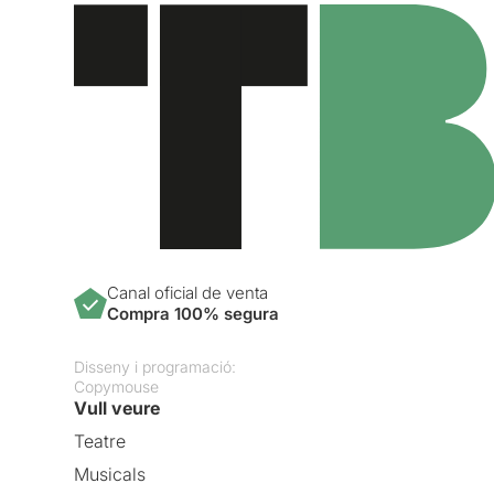
Canal oficial de venta
Compra 100% segura
Disseny i programació:
Copymouse
Vull veure
Teatre
Musicals