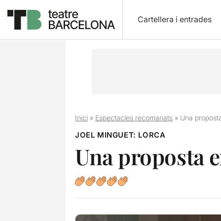
Cartellera i entrades
Inici
»
Espectacles recomanats
»
Una proposta
JOEL MINGUET: LORCA
Una proposta e