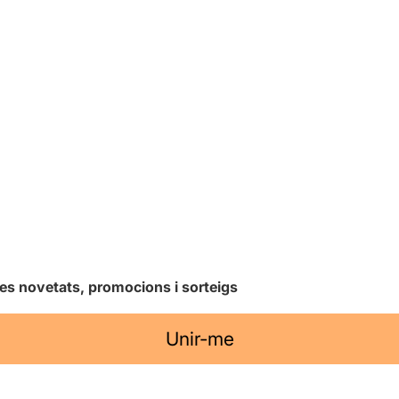
les novetats, promocions i sorteigs
Unir-me