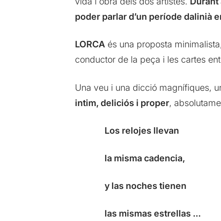
vida i obra dels dos artistes.
Durant 
poder parlar d’un període dalinià e
LORCA
és una proposta minimalist
conductor de la peça i les cartes ent
Una veu i una dicció magnífiques, un
intim, deliciós i proper
, absolutame
Los relojes llevan
la misma cadencia,
y las noches tienen
las mismas estrellas …