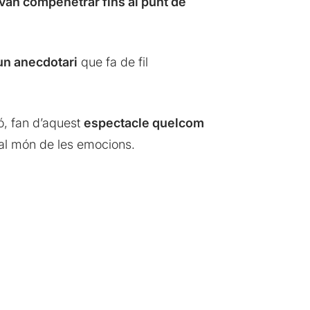
s van compenetrar fins al punt de
un anecdotari
que fa de fil
ó, fan d’aquest
espectacle quelcom
 al món de les emocions.