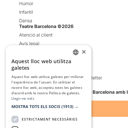
Humor
Infantil
Dansa
Teatre Barcelona ©2026
Atenció al client
Avís legal
×
Política de privacitat
Política de cookies
Aquest lloc web utilitza
CATALAN
galetes
Condicions d’ús
SPANISH
Aquest lloc web utilitza galetes per millorar
Comunicacions comercials i Newsletter
l'experiència de l'usuari. En utilitzar el
Anuncia’t
nostre lloc web, accepteu totes les galetes
Vull rebre la newsletter de Teatre Barcelona amb 
d’acord amb la nostra Política de galetes.
Llegir-ne més
MOSTRA TOTS ELS SOCIS
(1913) →
ESTRICTAMENT NECESSÀRIES