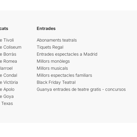
cats
Entrades
e Tívoli
Abonaments teatrals
re Coliseum
Tiquets Regal
e Borràs
Entrades espectacles a Madrid
re Romea
Millors monòlegs
larroel
Millors musicals
re Condal
Millors espectacles familiars
e Victòria
Black Friday Teatral
e Apolo
Guanya entrades de teatre gratis - concursos
re Goya
i Texas