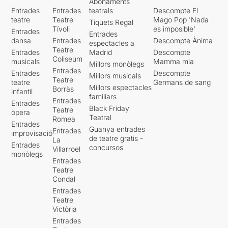
Abonaments
Entrades
Entrades
teatrals
Descompte El
teatre
Teatre
Mago Pop 'Nada
Tiquets Regal
Tívoli
es imposible'
Entrades
Entrades
dansa
Entrades
Descompte Ànima
espectacles a
Teatre
Entrades
Madrid
Descompte
Coliseum
musicals
Mamma mia
Millors monòlegs
Entrades
Entrades
Descompte
Millors musicals
Teatre
teatre
Germans de sang
Millors espectacles
Borràs
infantil
familiars
Entrades
Entrades
Black Friday
Teatre
òpera
Teatral
Romea
Entrades
Guanya entrades
Entrades
improvisació
de teatre gratis -
La
Entrades
concursos
Villarroel
monòlegs
Entrades
Teatre
Condal
Entrades
Teatre
Victòria
Entrades