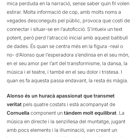
mica perduda en la narració, sense saber quin fil volen
estirar. Molta informació de cop, amb molts noms a
vegades desconeguts pel públic, provoca que costi de
connectar i situar-se en l’autoficció. S’intueix un text
potent, però perd l’atracció inicial amb aquest batibull
de dades. És quan se centra més en la figura -real o
no- d’Alonso que l’esperadora s’endinsa en el seu món,
en el seu amor per l’art del transformisme, la dansa, la
música i el teatre, i també en el seu dolor i tristesa. I
quan es fa aquesta passa endavant, la resta és màgia.
Alonso és un huracà apassionat que transmet
veritat
pels quatre costats i està acompanyat de
Cornuella
component un
tàndem molt equilibrat
. La
música en directe i la senzillesa del muntatge, jugant
amb pocs elements i la il·luminació, van creant un