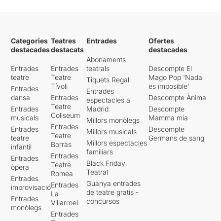
Categories
Teatres
Entrades
Ofertes
destacades
destacats
destacades
Abonaments
Entrades
Entrades
teatrals
Descompte El
teatre
Teatre
Mago Pop 'Nada
Tiquets Regal
Tívoli
es imposible'
Entrades
Entrades
dansa
Entrades
Descompte Ànima
espectacles a
Teatre
Entrades
Madrid
Descompte
Coliseum
musicals
Mamma mia
Millors monòlegs
Entrades
Entrades
Descompte
Millors musicals
Teatre
teatre
Germans de sang
Millors espectacles
Borràs
infantil
familiars
Entrades
Entrades
Black Friday
Teatre
òpera
Teatral
Romea
Entrades
Guanya entrades
Entrades
improvisació
de teatre gratis -
La
Entrades
concursos
Villarroel
monòlegs
Entrades