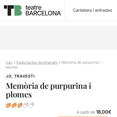
Cartellera i entrades
Inici
»
Espectacles recomanats
»
Memòria de purpurina i
plomes
JO, TRAVESTI
Memòria de purpurina i
plomes
18,00€
A partir de