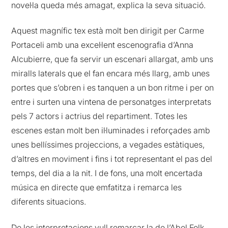
novel·la queda més amagat, explica la seva situació.
Aquest magnífic tex està molt ben dirigit per Carme
Portaceli amb una excel·lent escenografia d’Anna
Alcubierre, que fa servir un escenari allargat, amb uns
miralls laterals que el fan encara més llarg, amb unes
portes que s’obren i es tanquen a un bon ritme i per on
entre i surten una vintena de personatges interpretats
pels 7 actors i actrius del repartiment. Totes les
escenes estan molt ben il·luminades i reforçades amb
unes bellíssimes projeccions, a vegades estàtiques,
d’altres en moviment i fins i tot representant el pas del
temps, del dia a la nit. I de fons, una molt encertada
música en directe que emfatitza i remarca les
diferents situacions.
De les interpretacions vull remarcar la de l’Abel Folk