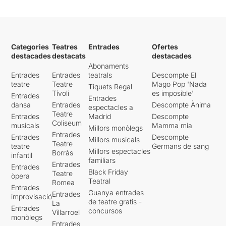
Categories
Teatres
Entrades
Ofertes
destacades
destacats
destacades
Abonaments
Entrades
Entrades
teatrals
Descompte El
teatre
Teatre
Mago Pop 'Nada
Tiquets Regal
Tívoli
es imposible'
Entrades
Entrades
dansa
Entrades
Descompte Ànima
espectacles a
Teatre
Entrades
Madrid
Descompte
Coliseum
musicals
Mamma mia
Millors monòlegs
Entrades
Entrades
Descompte
Millors musicals
Teatre
teatre
Germans de sang
Millors espectacles
Borràs
infantil
familiars
Entrades
Entrades
Black Friday
Teatre
òpera
Teatral
Romea
Entrades
Guanya entrades
Entrades
improvisació
de teatre gratis -
La
Entrades
concursos
Villarroel
monòlegs
Entrades