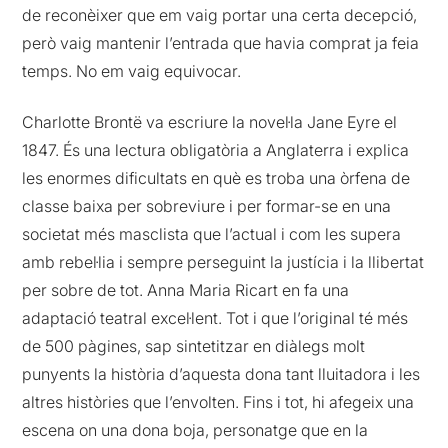
de reconèixer que em vaig portar una certa decepció,
però vaig mantenir l’entrada que havia comprat ja feia
temps. No em vaig equivocar.
Charlotte Brontë va escriure la novel·la Jane Eyre el
1847. És una lectura obligatòria a Anglaterra i explica
les enormes dificultats en què es troba una òrfena de
classe baixa per sobreviure i per formar-se en una
societat més masclista que l’actual i com les supera
amb rebel·lia i sempre perseguint la justícia i la llibertat
per sobre de tot. Anna Maria Ricart en fa una
adaptació teatral excel·lent. Tot i que l’original té més
de 500 pàgines, sap sintetitzar en diàlegs molt
punyents la història d’aquesta dona tant lluitadora i les
altres històries que l’envolten. Fins i tot, hi afegeix una
escena on una dona boja, personatge que en la