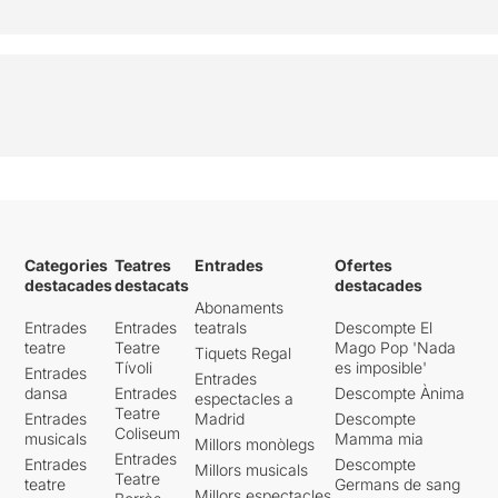
Categories
Teatres
Entrades
Ofertes
destacades
destacats
destacades
Abonaments
Entrades
Entrades
teatrals
Descompte El
teatre
Teatre
Mago Pop 'Nada
Tiquets Regal
Tívoli
es imposible'
Entrades
Entrades
dansa
Entrades
Descompte Ànima
espectacles a
Teatre
Entrades
Madrid
Descompte
Coliseum
musicals
Mamma mia
Millors monòlegs
Entrades
Entrades
Descompte
Millors musicals
Teatre
teatre
Germans de sang
Millors espectacles