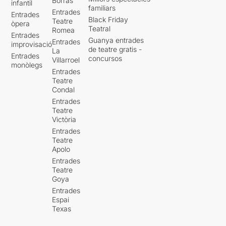
Borràs
infantil
familiars
Entrades
Entrades
Black Friday
Teatre
òpera
Teatral
Romea
Entrades
Guanya entrades
Entrades
improvisació
de teatre gratis -
La
Entrades
concursos
Villarroel
monòlegs
Entrades
Teatre
Condal
Entrades
Teatre
Victòria
Entrades
Teatre
Apolo
Entrades
Teatre
Goya
Entrades
Espai
Texas