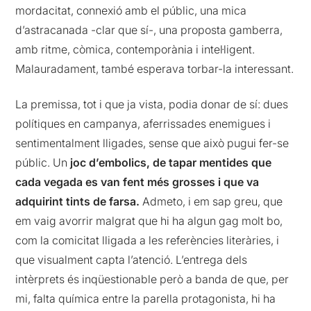
mordacitat, connexió amb el públic, una mica
d’astracanada -clar que sí-, una proposta gamberra,
amb ritme, còmica, contemporània i intel·ligent.
Malauradament, també esperava torbar-la interessant.
La premissa, tot i que ja vista, podia donar de sí: dues
polítiques en campanya, aferrissades enemigues i
sentimentalment lligades, sense que això pugui fer-se
públic. Un
joc d’embolics, de tapar mentides que
cada vegada es van fent més grosses i que va
adquirint tints de farsa.
Admeto, i em sap greu, que
em vaig avorrir malgrat que hi ha algun gag molt bo,
com la comicitat lligada a les referències literàries, i
que visualment capta l’atenció. L’entrega dels
intèrprets és inqüestionable però a banda de que, per
mi, falta química entre la parella protagonista, hi ha