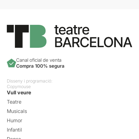
Canal oficial de venta
Compra 100% segura
Disseny i programació:
Copymouse
Vull veure
Teatre
Musicals
Humor
Infantil