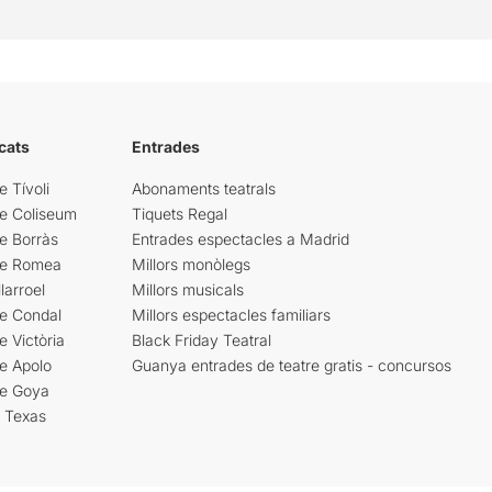
cats
Entrades
e Tívoli
Abonaments teatrals
re Coliseum
Tiquets Regal
e Borràs
Entrades espectacles a Madrid
re Romea
Millors monòlegs
larroel
Millors musicals
re Condal
Millors espectacles familiars
e Victòria
Black Friday Teatral
e Apolo
Guanya entrades de teatre gratis - concursos
re Goya
i Texas