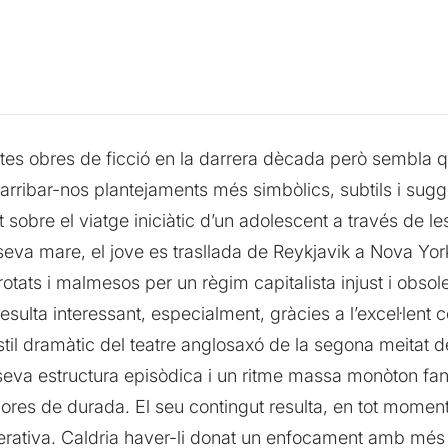
tes obres de ficció en la darrera dècada però sembla q
arribar-nos plantejaments més simbòlics, subtils i sug
 sobre el viatge iniciàtic d’un adolescent a través de 
seva mare, el jove es trasllada de Reykjavik a Nova York
otats i malmesos per un règim capitalista injust i obsole
resulta interessant, especialment, gràcies a l’excel·lent 
’estil dramàtic del teatre anglosaxó de la segona meitat
eva estructura episòdica i un ritme massa monòton fan 
es de durada. El seu contingut resulta, en tot moment,
terativa. Caldria haver-li donat un enfocament amb més 