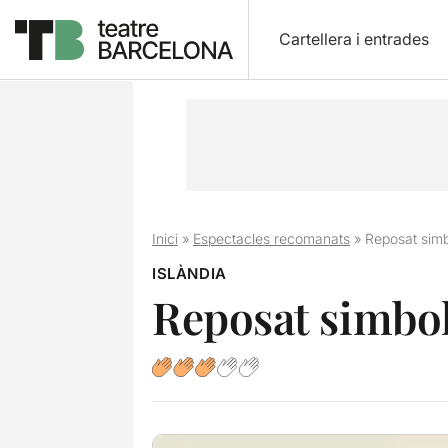
Cartellera i entrades
Inici
»
Espectacles recomanats
»
Reposat sim
ISLÀNDIA
Reposat simbo