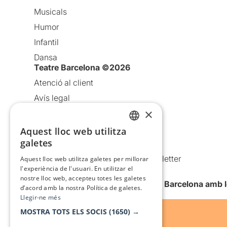
Musicals
Humor
Infantil
Dansa
Teatre Barcelona ©2026
Atenció al client
Avís legal
×
Política de privacitat
Política de cookies
Aquest lloc web utilitza
CATALAN
galetes
Condicions d’ús
SPANISH
Comunicacions comercials i Newsletter
Aquest lloc web utilitza galetes per millorar
l'experiència de l'usuari. En utilitzar el
Anuncia’t
nostre lloc web, accepteu totes les galetes
Vull rebre la newsletter de Teatre Barcelona amb 
d’acord amb la nostra Política de galetes.
Llegir-ne més
MOSTRA TOTS ELS SOCIS
(1650) →