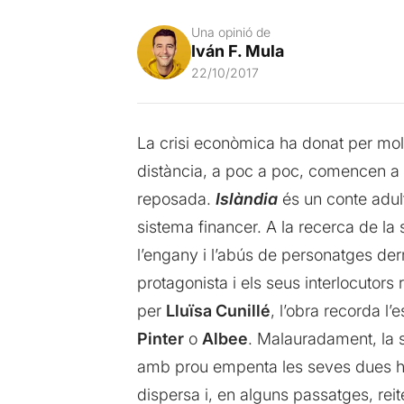
Una opinió de
Iván F. Mula
22/10/2017
La crisi econòmica ha donat per mol
distància, a poc a poc, comencen a 
reposada.
Islàndia
és un conte adult
sistema financer. A la recerca de la 
l’engany i l’abús de personatges derr
protagonista i els seus interlocutors 
per
Lluïsa Cunillé
, l’obra recorda l
Pinter
o
Albee
. Malauradament, la s
amb prou empenta les seves dues hor
dispersa i, en alguns passatges, rei