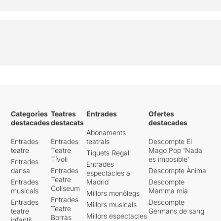
Categories
Teatres
Entrades
Ofertes
destacades
destacats
destacades
Abonaments
Entrades
Entrades
teatrals
Descompte El
teatre
Teatre
Mago Pop 'Nada
Tiquets Regal
Tívoli
es imposible'
Entrades
Entrades
dansa
Entrades
Descompte Ànima
espectacles a
Teatre
Entrades
Madrid
Descompte
Coliseum
musicals
Mamma mia
Millors monòlegs
Entrades
Entrades
Descompte
Millors musicals
Teatre
teatre
Germans de sang
Millors espectacles
Borràs
infantil