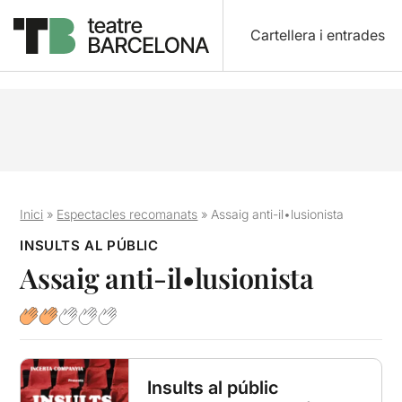
Cartellera i entrades
Inici
»
Espectacles recomanats
»
Assaig anti-il•lusionista
INSULTS AL PÚBLIC
Assaig anti-il•lusionista
Insults al públic