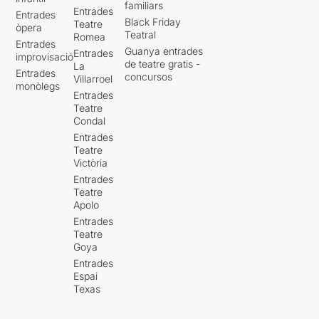
familiars
Entrades
Entrades
Black Friday
Teatre
òpera
Teatral
Romea
Entrades
Guanya entrades
Entrades
improvisació
de teatre gratis -
La
Entrades
concursos
Villarroel
monòlegs
Entrades
Teatre
Condal
Entrades
Teatre
Victòria
Entrades
Teatre
Apolo
Entrades
Teatre
Goya
Entrades
Espai
Texas