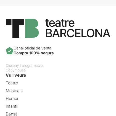
Canal oficial de venta
Compra 100% segura
Disseny i programació:
Copymouse
Vull veure
Teatre
Musicals
Humor
Infantil
Dansa