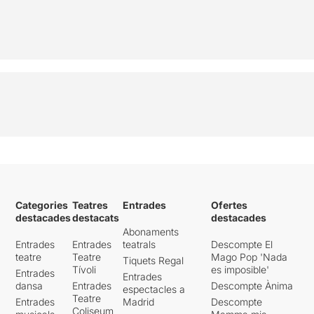
Categories
Teatres
Entrades
Ofertes
destacades
destacats
destacades
Abonaments
Entrades
Entrades
teatrals
Descompte El
teatre
Teatre
Mago Pop 'Nada
Tiquets Regal
Tívoli
es imposible'
Entrades
Entrades
dansa
Entrades
Descompte Ànima
espectacles a
Teatre
Entrades
Madrid
Descompte
Coliseum