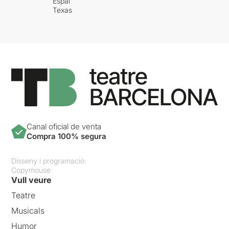
Espai
Texas
Canal oficial de venta
Compra 100% segura
Disseny i programació:
Copymouse
Vull veure
Teatre
Musicals
Humor