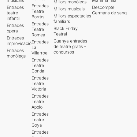
musicals
Mamma mia
Millors monòlegs
Entrades
Entrades
Descompte
Millors musicals
Teatre
teatre
Germans de sang
Millors espectacles
Borràs
infantil
familiars
Entrades
Entrades
Black Friday
Teatre
òpera
Teatral
Romea
Entrades
Guanya entrades
Entrades
improvisació
de teatre gratis -
La
Entrades
concursos
Villarroel
monòlegs
Entrades
Teatre
Condal
Entrades
Teatre
Victòria
Entrades
Teatre
Apolo
Entrades
Teatre
Goya
Entrades