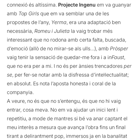
connexió és altíssima.
Projecte Ingenu
em va guanyar
amb
Top Girls
que em va semblar una de les
propostes de l’any,
Yerma
, era una adaptació ben
necessària,
Romeu i Julieta
la vaig trobar més
interessant que no rodona amb certa falta, buscada,
d’emoció (allò de no mirar-se als ulls…), amb
Pròsper
vaig tenir la sensació de quedar-me fora i a i
nFaust
,
que no era per a mi. I no és per ànsies trencadores
per
se
, per fer-se notar amb la disfressa d’intel·lectualitat;
en absolut. Es nota l’aposta honesta i coral de la
companyia.
A veure, no és que no s’entengu, és que no hi vaig
entrar, cosa meva. No em va ajudar un inici lent i
repetitiu, a mode de mantres si bé va anar captant el
meu interès a mesura que avança l’obra fins un final
tirant a delirantment pop, immersos ja en la banalitat