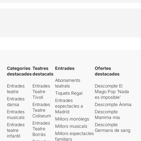
Categories
Teatres
Entrades
Ofertes
destacades
destacats
destacades
Abonaments
Entrades
Entrades
teatrals
Descompte El
teatre
Teatre
Mago Pop 'Nada
Tiquets Regal
Tívoli
es imposible'
Entrades
Entrades
dansa
Entrades
Descompte Ànima
espectacles a
Teatre
Entrades
Madrid
Descompte
Coliseum
musicals
Mamma mia
Millors monòlegs
Entrades
Entrades
Descompte
Millors musicals
Teatre
teatre
Germans de sang
Millors espectacles
Borràs
infantil
familiars