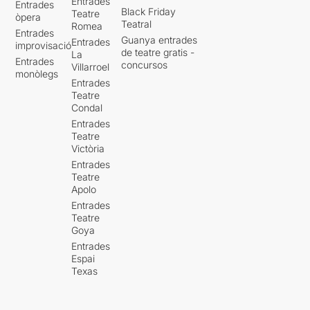
Entrades
Entrades
Black Friday
Teatre
òpera
Teatral
Romea
Entrades
Guanya entrades
Entrades
improvisació
de teatre gratis -
La
Entrades
concursos
Villarroel
monòlegs
Entrades
Teatre
Condal
Entrades
Teatre
Victòria
Entrades
Teatre
Apolo
Entrades
Teatre
Goya
Entrades
Espai
Texas