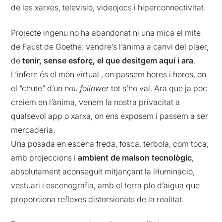
de les xarxes, televisió, videojocs i hiperconnectivitat.
Projecte ingenu no ha abandonat ni una mica el mite
de Faust de Goethe: vendre’s l’ànima a canvi del plaer,
de
tenir, sense esforç, el que desitgem aquí i ara
.
L’infern és el món virtual , on passem hores i hores, on
el “chute” d’un nou
follower
tot s’ho val. Ara que ja poc
creiem en l’ànima, venem la nostra privacitat a
qualsevol app o xarxa, on ens exposem i passem a ser
mercaderia.
Una posada en escena freda, fosca, tèrbola, com toca,
amb projeccions i
ambient de malson tecnològic
,
absolutament aconseguit mitjançant la il·luminació,
vestuari i escenografia, amb el terra ple d’aigua que
proporciona reflexes distorsionats de la realitat.