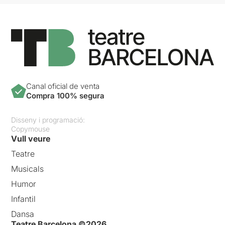
Canal oficial de venta
Compra 100% segura
Disseny i programació:
Copymouse
Vull veure
Teatre
Musicals
Humor
Infantil
Dansa
Teatre Barcelona ©2026